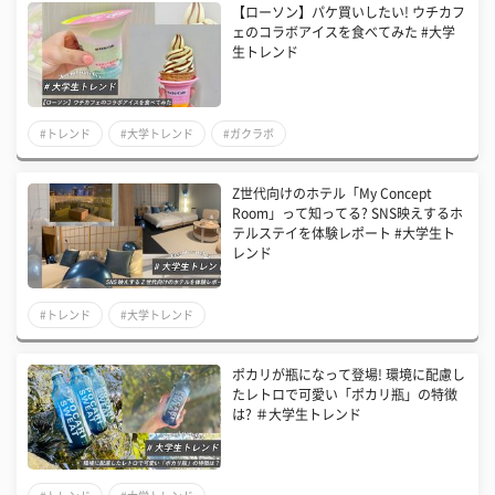
【ローソン】パケ買いしたい! ウチカフ
ェのコラボアイスを食べてみた #大学
生トレンド
#トレンド
#大学トレンド
#ガクラボ
Z世代向けのホテル「My Concept
Room」って知ってる? SNS映えするホ
テルステイを体験レポート #大学生ト
レンド
#トレンド
#大学トレンド
ポカリが瓶になって登場! 環境に配慮し
たレトロで可愛い「ポカリ瓶」の特徴
は? ＃大学生トレンド