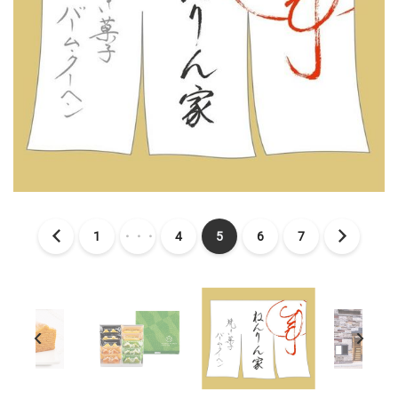
1
・・・
4
5
6
7