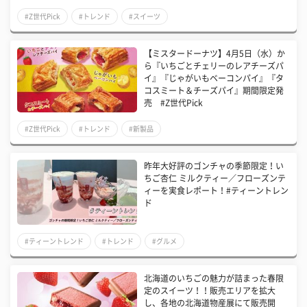
#Z世代Pick
#トレンド
#スイーツ
【ミスタードーナツ】4月5日（水）か
ら『いちごとチェリーのレアチーズパ
イ』『じゃがいもベーコンパイ』『タ
コスミート＆チーズパイ』期間限定発
売 #Z世代Pick
#Z世代Pick
#トレンド
#新製品
昨年大好評のゴンチャの季節限定！い
ちご杏仁 ミルクティー／フローズンテ
ィーを実食レポート！#ティーントレン
ド
#ティーントレンド
#トレンド
#グルメ
北海道のいちごの魅力が詰まった春限
定のスイーツ！！販売エリアを拡大
し、各地の北海道物産展にて販売開