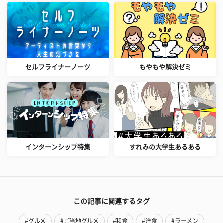
セルフライナーノーツ
もやもや解決ゼミ
インターンシップ特集
すれみの大学生あるある
この記事に関連するタグ
#グルメ
#ご当地グルメ
#和食
#洋食
#ラーメン