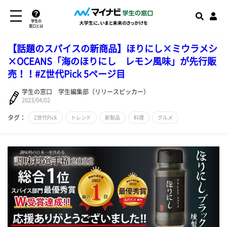
学生の
窓口とは
【話題のスパイスの新商品】ほりにし×ミウラメシ
×OCEANS「海のほりにし レモン風味」が先行販
売！！#Z世代Pick 5ページ目
学生の窓口 学生編集部（リリースピッカー）
2023/04/02
タグ：
Z世代Pick
トレンド
新製品
料理
グルメ