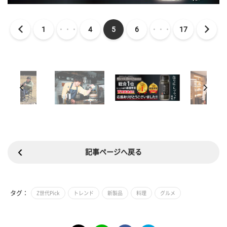
1
・・・
4
5
6
・・・
17
記事ページへ戻る
タグ：
Z世代Pick
トレンド
新製品
料理
グルメ