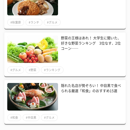
#秋葉原
#ランチ
#グルメ
野菜の王様はあれ！ 大学生に聞いた、
好きな野菜ランキング 3位なす、2位
コーン……
#グルメ
#野菜
#ランキング
隠れた名店が勢ぞろい！ 中目黒で食べ
られる厳選「和食」のおすすめ15選
#和食
#中目黒
#グルメ