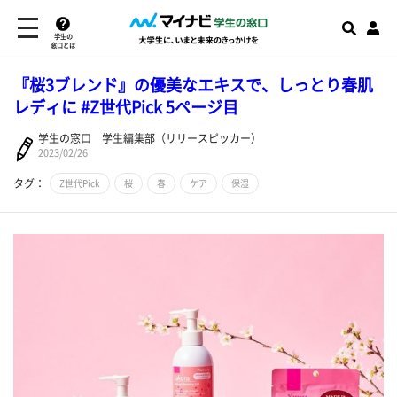
学生の
窓口とは
『桜3ブレンド』の優美なエキスで、しっとり春肌
レディに #Z世代Pick 5ページ目
学生の窓口 学生編集部（リリースピッカー）
2023/02/26
タグ：
Z世代Pick
桜
春
ケア
保湿