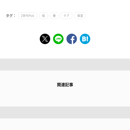
タグ：
Z世代Pick
桜
春
ケア
保湿
関連記事