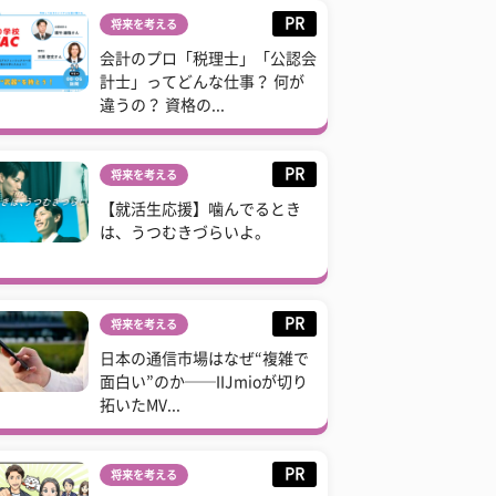
PR
将来を考える
会計のプロ「税理士」「公認会
計士」ってどんな仕事？ 何が
違うの？ 資格の...
PR
将来を考える
【就活生応援】噛んでるとき
は、うつむきづらいよ。
PR
将来を考える
日本の通信市場はなぜ“複雑で
面白い”のか──IIJmioが切り
拓いたMV...
PR
将来を考える