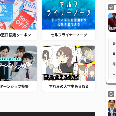
の窓口 限定クーポン
セルフライナーノーツ
開
開
募
申
ターンシップ特集
すれみの大学生あるある