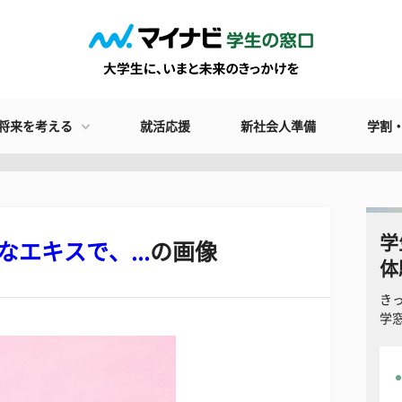
将来を考える
就活応援
新社会人準備
学割
学
エキスで、...
の画像
体
き
学