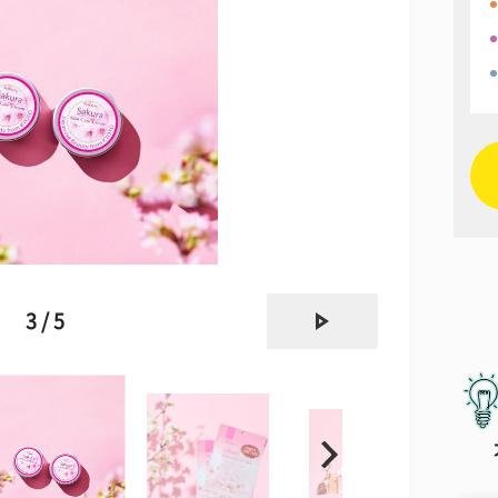
next
3 / 5