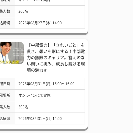
集人数
300名
込締切
2026年08月27日(木) 14:00
【中部電力】「きれいごと」を
貫き、想いを形にする！中部電
力の無限のキャリア。答えのな
い問いに挑み、成長し続ける環
境の魅力 #
催日時
2026年08月31日(月) 15:00〜16:00
催場所
オンラインにて実施
集人数
300名
込締切
2026年08月31日(月) 14:00