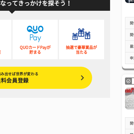
なってきっかけを探そう！
開
開
募
QUOカードPayが
抽選で豪華賞品が
催
貯まる
当たる
申
踏み出せば世界が変わる
無料会員登録
開