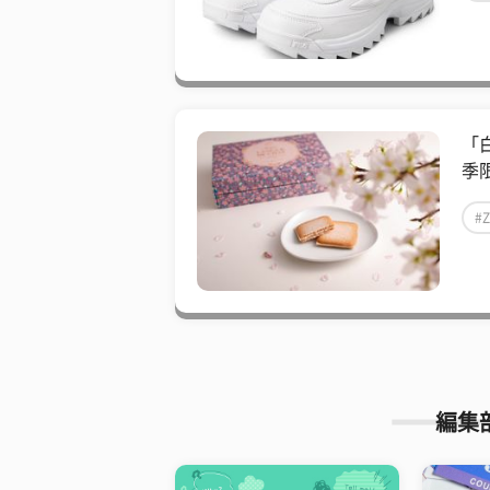
「
季限
#
編集