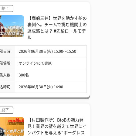
終了
【商船三井】世界を動かす船の
裏側へ。チームで挑む機関士の
達成感とは？ #先輩ロールモデ
ル
催日時
2026年06月30日(火) 15:00〜15:50
催場所
オンラインにて実施
集人数
300名
込締切
2026年06月30日(火) 14:00
終了
【村田製作所】BtoBの魅力発
見！業界の壁を越えて世界にイ
ンパクトを与える“ボーダレス