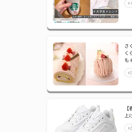
#
さ
く
も 
#
【
上
#