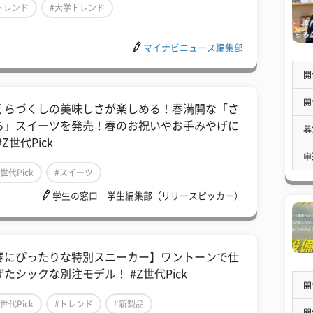
トレンド
#大学トレンド
マイナビニュース編集部
開
開
くらづくしの美味しさが楽しめる！春満開な「さ
ら」スイーツを発売！春のお祝いやお手みやげに
募
#Z世代Pick
申
Z世代Pick
#スイーツ
学生の窓口 学生編集部（リリースピッカー）
春にぴったりな特別スニーカー】ワントーンで仕
げたシックな別注モデル！ #Z世代Pick
開
Z世代Pick
#トレンド
#新製品
開