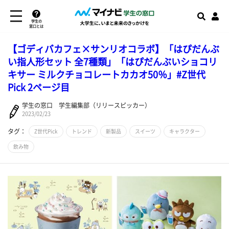
学生の
窓口とは
【ゴディバカフェ×サンリオコラボ】「はぴだんぶ
い指人形セット 全7種類」「はぴだんぶいショコリ
キサー ミルクチョコレートカカオ50％」#Z世代
Pick 2ページ目
学生の窓口 学生編集部（リリースピッカー）
2023/02/23
タグ：
Z世代Pick
トレンド
新製品
スイーツ
キャラクター
飲み物