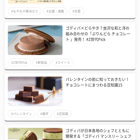
#もやもや解決ゼミ
#企画・連載
#恋愛
ゴディバ×どらやき？贅沢な和と洋の
組み合わせの「ぷりんどら チョコレー
ト 」発売！ #Z世代Pick
#Z世代Pick
#新製品
#スイーツ
バレンタインの前に知っておきたい！
チョコレートにまつわる豆知識15
#バレンタイン
#雑学
#豆知識
ゴディバが日本各地のシェフとともに
開発する「ゴディバ マンスリー シェフ