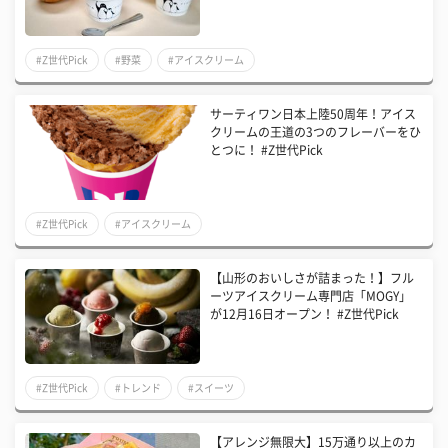
#Z世代Pick
#野菜
#アイスクリーム
サーティワン日本上陸50周年！アイス
クリームの王道の3つのフレーバーをひ
とつに！ #Z世代Pick
#Z世代Pick
#アイスクリーム
【山形のおいしさが詰まった！】フル
ーツアイスクリーム専門店「MOGY」
が12月16日オープン！ #Z世代Pick
#Z世代Pick
#トレンド
#スイーツ
【アレンジ無限大】15万通り以上のカ