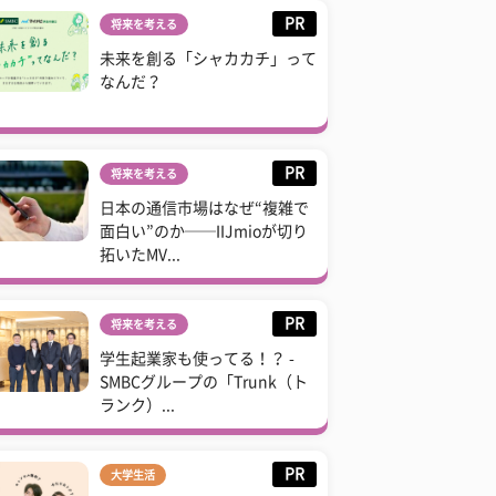
PR
将来を考える
未来を創る「シャカカチ」って
なんだ？
PR
将来を考える
日本の通信市場はなぜ“複雑で
面白い”のか──IIJmioが切り
拓いたMV...
PR
将来を考える
学生起業家も使ってる！？ -
SMBCグループの「Trunk（ト
ランク）...
PR
大学生活