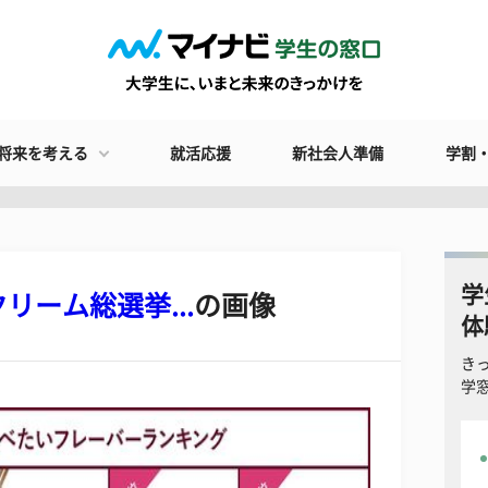
将来を考える
就活応援
新社会人準備
学割
学
ーム総選挙...
の画像
体
き
学