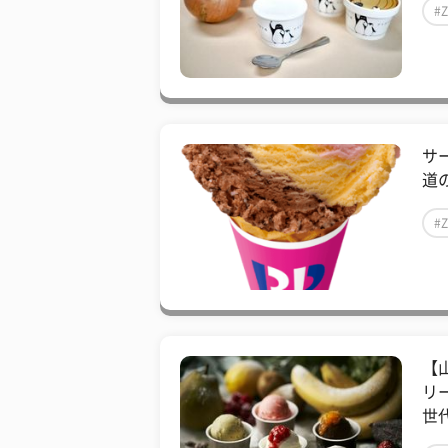
#
サ
道
#
【
リ
世代