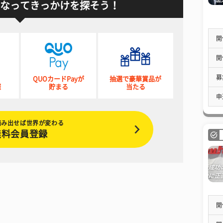
なってきっかけを探そう！
開
開
募
QUOカードPayが
抽選で豪華賞品が
催
貯まる
当たる
申
踏み出せば世界が変わる
無料会員登録
開