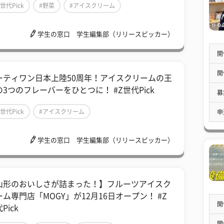
Z世代Pick
#野菜
#アイスクリーム
学生の窓口 学生編集部（リリースピッカー）
開
開
ーティワン日本上陸50周年！アイスクリームの王
の3つのフレーバーをひとつに！ #Z世代Pick
募
Z世代Pick
#アイスクリーム
申
学生の窓口 学生編集部（リリースピッカー）
山形のおいしさが詰まった！】フルーツアイスク
ーム専門店「MOGY」が12月16日オープン！ #Z
開
Pick
開