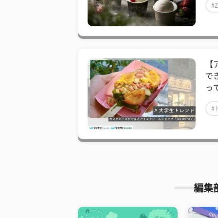
#
【
で
っ
#
編集