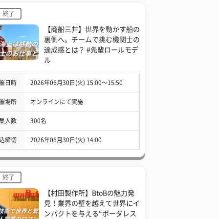
終了
【商船三井】世界を動かす船の
裏側へ。チームで挑む機関士の
達成感とは？ #先輩ロールモデ
ル
催日時
2026年06月30日(火) 15:00〜15:50
催場所
オンラインにて実施
集人数
300名
込締切
2026年06月30日(火) 14:00
終了
【村田製作所】BtoBの魅力発
見！業界の壁を越えて世界にイ
ンパクトを与える“ボーダレス