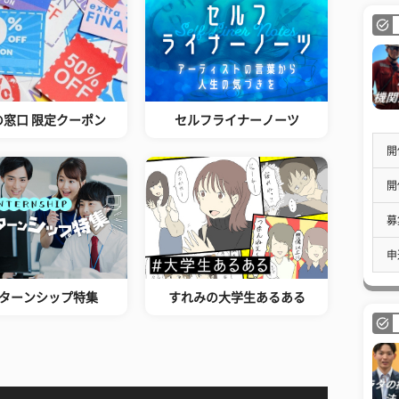
の窓口 限定クーポン
セルフライナーノーツ
開
開
募
申
ターンシップ特集
すれみの大学生あるある