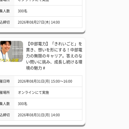
集人数
300名
込締切
2026年08月27日(木) 14:00
【中部電力】「きれいごと」を
貫き、想いを形にする！中部電
力の無限のキャリア。答えのな
い問いに挑み、成長し続ける環
境の魅力 #
催日時
2026年08月31日(月) 15:00〜16:00
催場所
オンラインにて実施
集人数
300名
込締切
2026年08月31日(月) 14:00