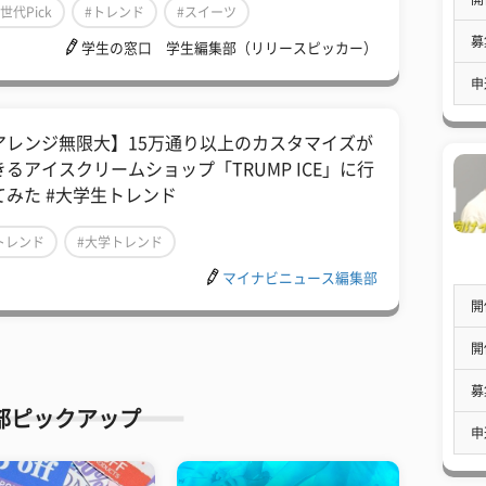
Z世代Pick
#トレンド
#スイーツ
募
学生の窓口 学生編集部（リリースピッカー）
申
アレンジ無限大】15万通り以上のカスタマイズが
きるアイスクリームショップ「TRUMP ICE」に行
てみた #大学生トレンド
トレンド
#大学トレンド
マイナビニュース編集部
開
開
募
部ピックアップ
申