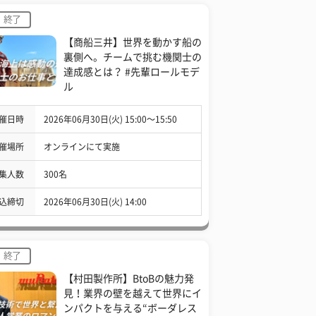
終了
【商船三井】世界を動かす船の
裏側へ。チームで挑む機関士の
達成感とは？ #先輩ロールモデ
ル
催日時
2026年06月30日(火) 15:00〜15:50
催場所
オンラインにて実施
集人数
300名
込締切
2026年06月30日(火) 14:00
終了
【村田製作所】BtoBの魅力発
見！業界の壁を越えて世界にイ
ンパクトを与える“ボーダレス