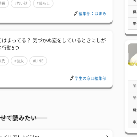
睡眠
#怖い話
#暮らし
募
編集部：はまみ
申
てはまってる？ 気づかぬ恋をしているときにしが
な行動5つ
彼氏
#彼女
#LINE
学生の窓口編集部
開
開
募
せて読みたい
申