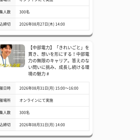
集人数
300名
込締切
2026年08月27日(木) 14:00
【中部電力】「きれいごと」を
貫き、想いを形にする！中部電
力の無限のキャリア。答えのな
い問いに挑み、成長し続ける環
境の魅力 #
催日時
2026年08月31日(月) 15:00〜16:00
催場所
オンラインにて実施
集人数
300名
込締切
2026年08月31日(月) 14:00