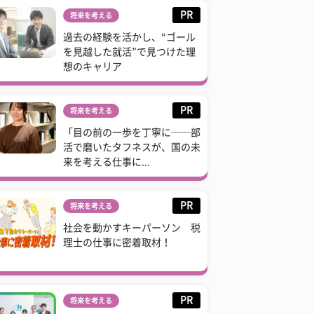
PR
将来を考える
過去の経験を活かし、“ゴール
を見越した就活”で見つけた理
想のキャリア
PR
将来を考える
「目の前の一歩を丁寧に──部
活で磨いたタフネスが、国の未
来を考える仕事に...
PR
将来を考える
社会を動かすキーパーソン 税
理士の仕事に密着取材！
PR
将来を考える