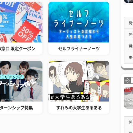
開
開
募
の窓口 限定クーポン
セルフライナーノーツ
申
ターンシップ特集
すれみの大学生あるある
開