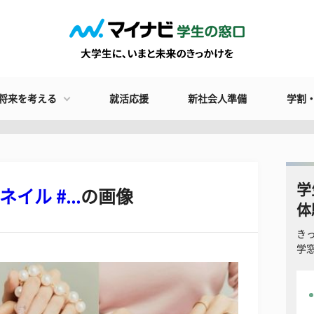
将来を考える
就活応援
新社会人準備
学割
学
イル #...
の画像
体
き
学