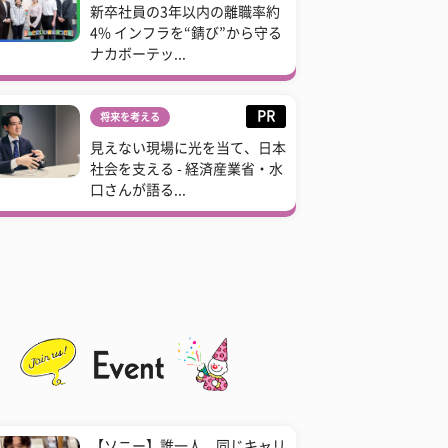
新卒社員の3年以内の離職率約
4% インフラを“錆び”から守る
ナカボーテッ...
PR
将来を考える
見えない現場に光を当て、日本
社会を支える - 経済産業省・水
口さんが語る...
【ソニー】誰一人、同じキャリ