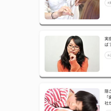
#
実
ば
#
隠
「
社