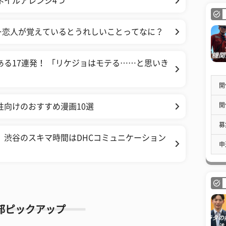
ネイルアレンジ4つ
…恋人が覚えているとうれしいことってなに？
ある17連発！ 「リケジョはモテる……と思いき
開
開
性向けのおすすめ漫画10選
募
 渋谷のスキマ時間はDHCコミュニケーション
申
部ピックアップ