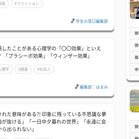
美容
#ファッション
学生の窓口編集部
開
開
感したことがある心理学の「〇〇効果」といえ
？ 「プラシーボ効果」「ウィンザー効果」
募
心理学
#調査
#社会人
申
編集部：はまみ
された意味がある?! 印象に残っている不思議な夢
歯が抜ける」「一日中夕暮れの世界」「永遠に会
開
から出られない」
開