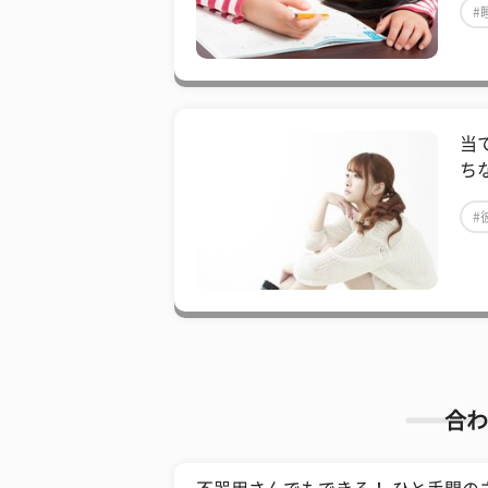
#
当
ち
#
合わ