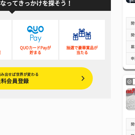
なってきっかけを探そう！
開
開
募
QUOカードPayが
抽選で豪華賞品が
催
貯まる
当たる
申
踏み出せば世界が変わる
無料会員登録
開