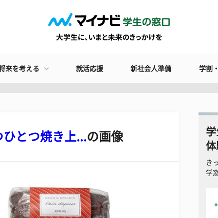
将来を考える
就活応援
新社会人準備
学割
学
とつ焼き上...
の画像
体
き
学