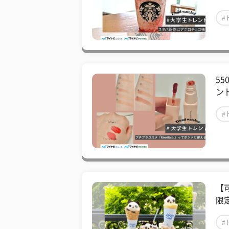
#
55
ン
#
【
限
#