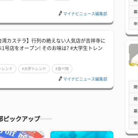
募
マイナビニュース編集部
申
台湾カステラ】行列の絶えない人気店が吉祥寺に
本1号店をオープン! そのお味は? #大学生トレン
トレンド
#大学トレンド
#食べ物
マイナビニュース編集部
開
開
募
部ピックアップ
申