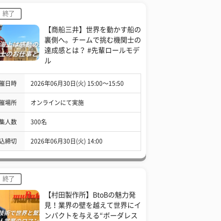
終了
【商船三井】世界を動かす船の
裏側へ。チームで挑む機関士の
達成感とは？ #先輩ロールモデ
ル
催日時
2026年06月30日(火) 15:00〜15:50
催場所
オンラインにて実施
集人数
300名
込締切
2026年06月30日(火) 14:00
終了
【村田製作所】BtoBの魅力発
見！業界の壁を越えて世界にイ
ンパクトを与える“ボーダレス