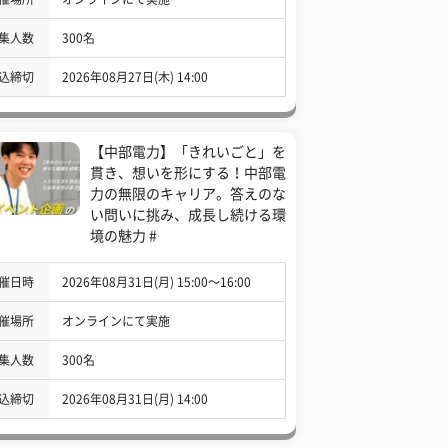
集人数
300名
込締切
2026年08月27日(木) 14:00
【中部電力】「きれいごと」を
貫き、想いを形にする！中部電
力の無限のキャリア。答えのな
い問いに挑み、成長し続ける環
境の魅力 #
催日時
2026年08月31日(月) 15:00〜16:00
催場所
オンラインにて実施
集人数
300名
込締切
2026年08月31日(月) 14:00