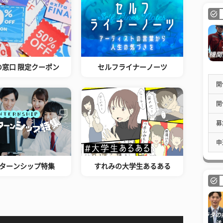
の窓口 限定クーポン
セルフライナーノーツ
開
開
募
申
ターンシップ特集
すれみの大学生あるある