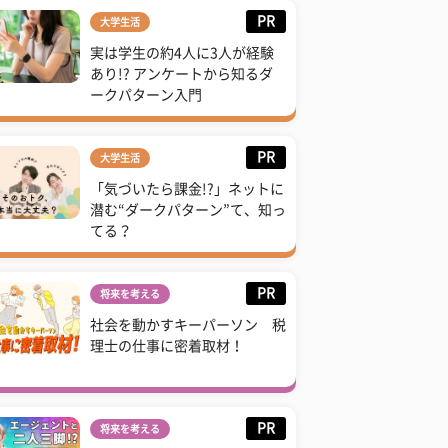
PR
大学生活
実は学生の約4人に3人が経験
あり!? アンケートから知るダ
ークパターン入門
PR
大学生活
「気づいたら課金!?」ネットに
潜む“ダークパターン”て、知っ
てる？
PR
将来を考える
社会を動かすキーパーソン 税
理士の仕事に密着取材！
PR
将来を考える