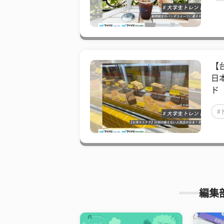
【
日
ド
#
編集