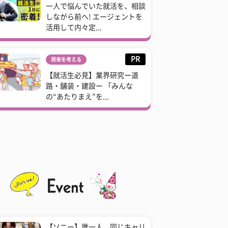
一人で悩んでいた就活を、相談
しながら前へ! エージェントを
活用して内々定...
PR
将来を考える
【就活生必見】業界研究ー道
路・舗装・建設ー 「みんな
の“あたりまえ”を...
【ソニー】誰一人、同じキャリ