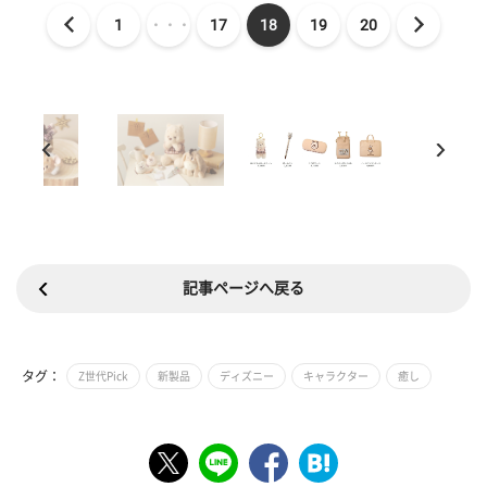
1
・・・
17
18
19
20
記事ページへ戻る
タグ：
Z世代Pick
新製品
ディズニー
キャラクター
癒し