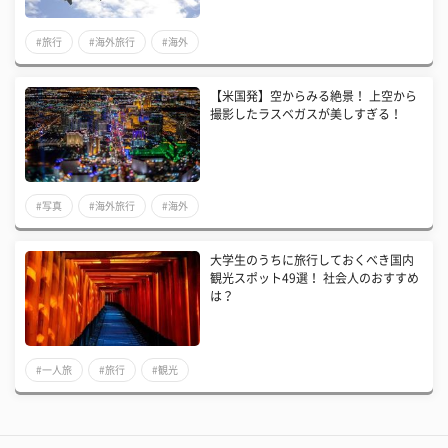
#旅行
#海外旅行
#海外
【米国発】空からみる絶景！ 上空から
撮影したラスベガスが美しすぎる！
#写真
#海外旅行
#海外
大学生のうちに旅行しておくべき国内
観光スポット49選！ 社会人のおすすめ
は？
#一人旅
#旅行
#観光