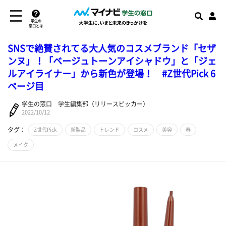
学生の
窓口とは
SNSで絶賛されてる大人気のコスメブランド「セザ
ンヌ」！「ベージュトーンアイシャドウ」と「ジェ
ルアイライナー」から新色が登場！ #Z世代Pick 6
ページ目
学生の窓口 学生編集部（リリースピッカー）
2022/10/12
タグ：
Z世代Pick
新製品
トレンド
コスメ
美容
春
メイク