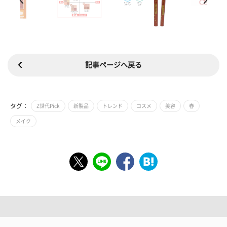
記事ページへ戻る
タグ：
Z世代Pick
新製品
トレンド
コスメ
美容
春
メイク