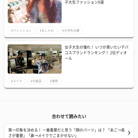
子大生ファッション9選
#ファッション
#おしゃれ
#大学生白書
女子大生の憧れ！ いつか買いたいデパ
コスブランドランキング！ 2位ディオ
ール
#メイク
#化粧品
#理想
合わせて読みたい
第一印象を決める！ 一番重要だと思う「顔のパーツ」は？ 「あご→長
さが重要」「鼻→メイクでごまかせない」