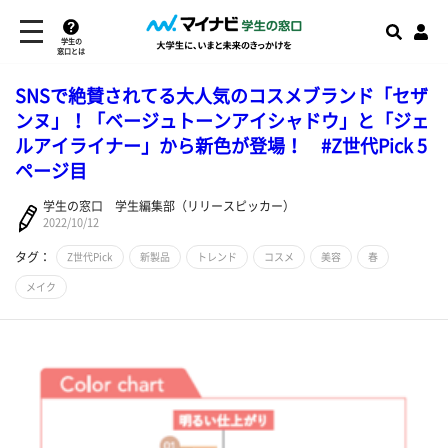
学生の
窓口とは
SNSで絶賛されてる大人気のコスメブランド「セザ
ンヌ」！「ベージュトーンアイシャドウ」と「ジェ
ルアイライナー」から新色が登場！ #Z世代Pick 5
ページ目
学生の窓口 学生編集部（リリースピッカー）
2022/10/12
タグ：
Z世代Pick
新製品
トレンド
コスメ
美容
春
メイク