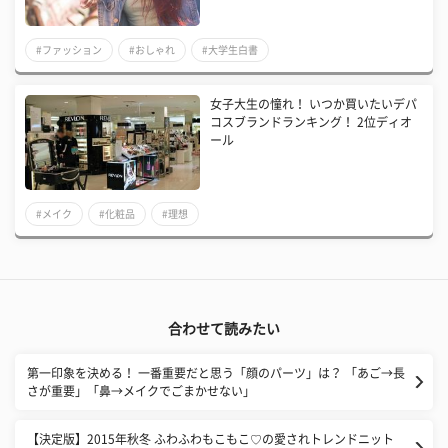
#ファッション
#おしゃれ
#大学生白書
女子大生の憧れ！ いつか買いたいデパ
コスブランドランキング！ 2位ディオ
ール
#メイク
#化粧品
#理想
合わせて読みたい
第一印象を決める！ 一番重要だと思う「顔のパーツ」は？ 「あご→長
さが重要」「鼻→メイクでごまかせない」
【決定版】2015年秋冬 ふわふわもこもこ♡の愛されトレンドニット