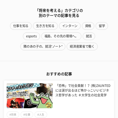
「将来を考える」カテゴリの
別のテーマの記事を見る
仕事を知る
生き方を知る
インターン
資格
留学
esports
福島、その先の環境へ。
就活
隣のあの子の、就活"ノート"
経済産業省で働く
おすすめの記事
「恐怖」で社会貢献！？ (株)ZAUNTED
には涙が出るほど怖かっこいいビジネ
ス哲学があった ＃大学生の社会見学
#将来
#仕事
#人生