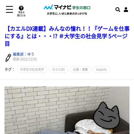
学生の
窓口とは
【カエルDX連載】みんなの憧れ！！『ゲームを仕事
にする』とは・・・!? ＃大学生の社会見学 5ページ
目
編集部：ゆう
更新:2022/12/02
タグ：
大学生の社会見学
カエルDX
企画・連載
esports