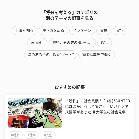
「将来を考える」カテゴリの
別のテーマの記事を見る
仕事を知る
生き方を知る
インターン
資格
留学
esports
福島、その先の環境へ。
就活
隣のあの子の、就活"ノート"
経済産業省で働く
おすすめの記事
「恐怖」で社会貢献！？ (株)ZAUNTED
には涙が出るほど怖かっこいいビジネ
ス哲学があった ＃大学生の社会見学
#将来
#仕事
#人生