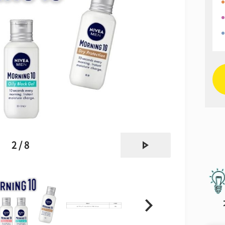
next
2 / 8