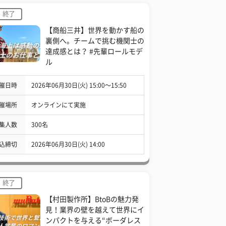
終了
【商船三井】世界を動かす船の
裏側へ。チームで挑む機関士の
達成感とは？ #先輩ロールモデ
ル
催日時
2026年06月30日(火) 15:00〜15:50
催場所
オンラインにて実施
集人数
300名
込締切
2026年06月30日(火) 14:00
終了
【村田製作所】BtoBの魅力発
見！業界の壁を越えて世界にイ
ンパクトを与える“ボーダレス