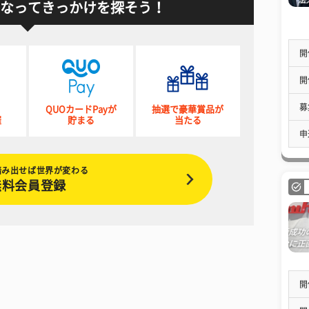
なってきっかけを探そう！
開
開
募
QUOカードPayが
抽選で豪華賞品が
催
貯まる
当たる
申
踏み出せば世界が変わる
無料会員登録
開