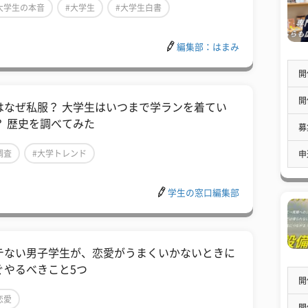
大学生の本音
#大学生
#大学生白書
編集部：はまみ
開
開
はなぜ私服？ 大学生はいつまで学ランを着てい
？ 歴史を調べてみた
募
調査
#大学トレンド
申
学生の窓口編集部
テない男子学生が、恋愛がうまくいかないときに
ぐやるべきこと5つ
開
恋愛
開