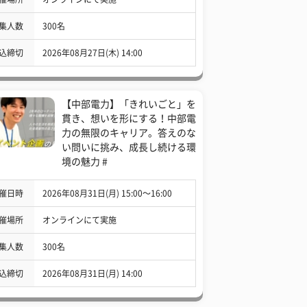
集人数
300名
込締切
2026年08月27日(木) 14:00
【中部電力】「きれいごと」を
貫き、想いを形にする！中部電
力の無限のキャリア。答えのな
い問いに挑み、成長し続ける環
境の魅力 #
催日時
2026年08月31日(月) 15:00〜16:00
催場所
オンラインにて実施
集人数
300名
込締切
2026年08月31日(月) 14:00