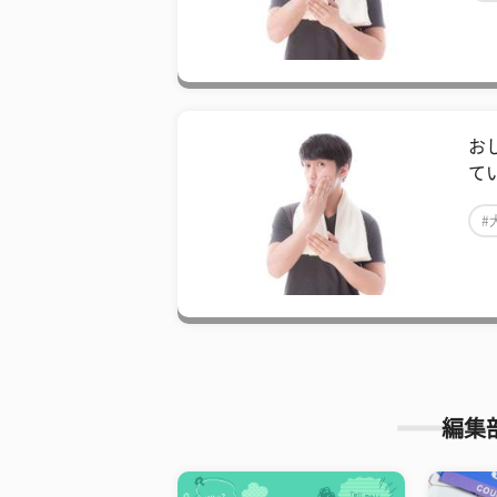
お
て
#
編集