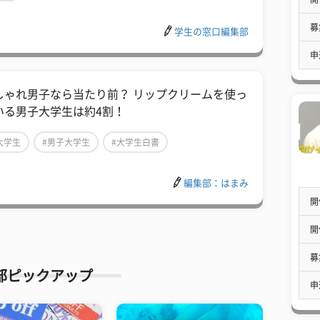
募
学生の窓口編集部
申
しゃれ男子なら当たり前？ リップクリームを使っ
いる男子大学生は約4割！
大学生
#男子大学生
#大学生白書
編集部：はまみ
開
開
募
部ピックアップ
申