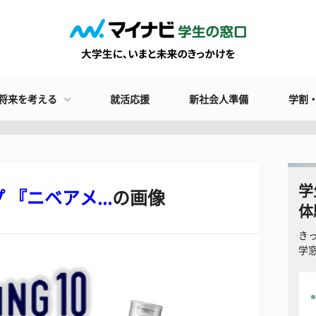
将来を考える
就活応援
新社会人準備
学割
学
『ニベアメ...
の画像
体
き
学