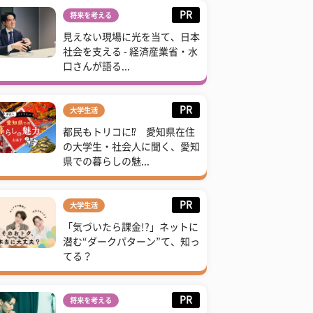
PR
将来を考える
見えない現場に光を当て、日本
社会を支える - 経済産業省・水
口さんが語る...
PR
大学生活
都民もトリコに⁉ 愛知県在住
の大学生・社会人に聞く、愛知
県での暮らしの魅...
PR
大学生活
「気づいたら課金!?」ネットに
潜む“ダークパターン”て、知っ
てる？
PR
将来を考える