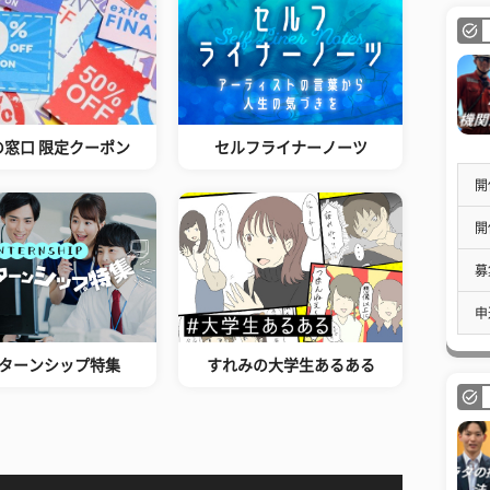
の窓口 限定クーポン
セルフライナーノーツ
開
開
募
申
ターンシップ特集
すれみの大学生あるある