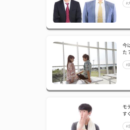
#
今
た
#
モ
す
#