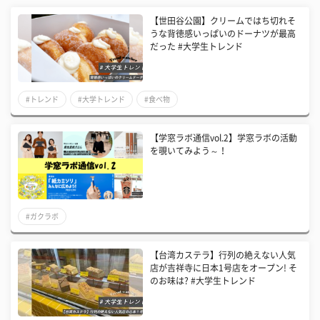
【世田谷公園】クリームではち切れそ
うな背徳感いっぱいのドーナツが最高
だった #大学生トレンド
#トレンド
#大学トレンド
#食べ物
【学窓ラボ通信vol.2】学窓ラボの活動
を覗いてみよう～！
#ガクラボ
【台湾カステラ】行列の絶えない人気
店が吉祥寺に日本1号店をオープン! そ
のお味は? #大学生トレンド