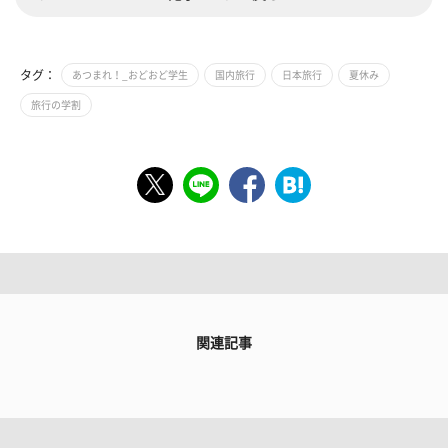
タグ：
あつまれ！_おどおど学生
国内旅行
日本旅行
夏休み
旅行の学割
関連記事