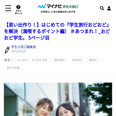
学生の
窓口とは
【思い出作り！】はじめての『学生旅行おどおど』
を解決（満喫するポイント編） ＃あつまれ！_おど
おど学生。 5ページ目
学生の窓口編集部
2022/09/08
タグ：
あつまれ！_おどおど学生
国内旅行
日本旅行
夏休み
旅行の学割