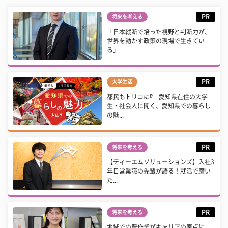
PR
将来を考える
「日本縦断で培った視野と判断力が、
世界を動かす政策の現場で生きてい
る」
PR
大学生活
都民もトリコに⁉ 愛知県在住の大学
生・社会人に聞く、愛知県での暮らし
の魅...
PR
将来を考える
【ディーエムソリューションズ】入社3
年目営業職の先輩が語る！就活で磨い
た...
PR
将来を考える
地域での農作業がキャリアの原点に