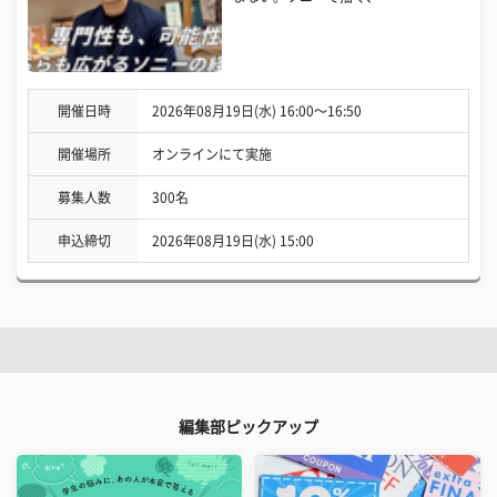
開催日時
2026年08月19日(水) 16:00〜16:50
開催場所
オンラインにて実施
募集人数
300名
申込締切
2026年08月19日(水) 15:00
編集部ピックアップ