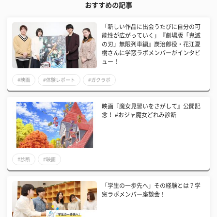
おすすめの記事
「新しい作品に出会うたびに自分の可
能性が広がっていく」『劇場版「鬼滅
の刃」無限列車編』炭治郎役・花江夏
樹さんに学窓ラボメンバーがインタビ
ュー！
#映画
#体験レポート
#ガクラボ
映画『魔女見習いをさがして』公開記
念！ #おジャ魔女どれみ診断
#診断
#映画
「学生の一歩先へ」その経験とは？学
窓ラボメンバー座談会！