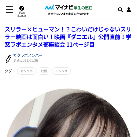
学生の
窓口とは
スリラー×ヒューマン！？こわいだけじゃないスリ
ラー映画は面白い！映画『ダニエル』公開直前！学
窓ラボエンタメ部座談会 11ページ目
ガクラボメンバー
更新:2021/01/26
タグ：
ガクラボ
映画
エンタメ