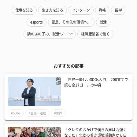
仕事を知る
生き方を知る
インターン
資格
留学
esports
福島、その先の環境へ。
就活
隣のあの子の、就活"ノート"
経済産業省で働く
おすすめの記事
【世界一優しいSDGs入門】 200文字で
読む全17ゴールの中身
#SDGs
#企画・連載
#世界
「グレタのおかげで僕らの声は力強く
なった」北欧の若き環境活動家から日