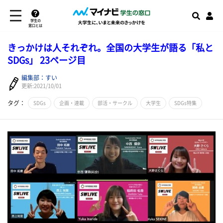
学生の
窓口とは
きっかけは人それぞれ。全国の大学生が語る「私と
SDGs」 23ページ目
編集部：すい
更新:2021/10/01
タグ：
SDGs
企画・連載
部活・サークル
大学生
SDGs特集