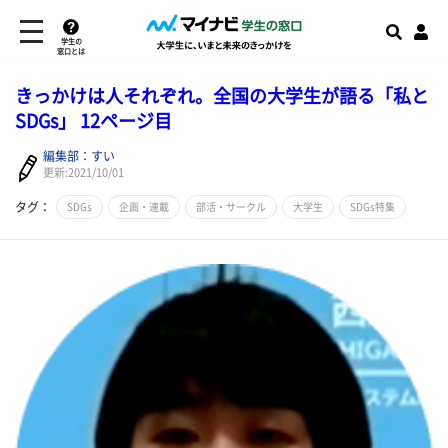
学生の
窓口とは
きっかけは人それぞれ。全国の大学生が語る「私と
SDGs」 12ページ目
編集部：すい
更新:2021/10/01
タグ：
SDGs
企画・連載
部活・サークル
大学生
SDGs特集