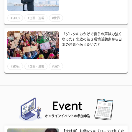
#SDGs
#企画・連載
#世界
「グレタのおかげで僕らの声は力強く
なった」北欧の若き環境活動家から日
本の若者へ伝えたいこと
#SDGs
#企画・連載
#海外
オンラインイベントの参加申込
【大林組】転勤&ジョブローテは怖くな