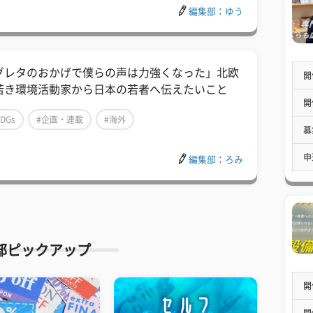
編集部：ゆう
グレタのおかげで僕らの声は力強くなった」北欧
開
若き環境活動家から日本の若者へ伝えたいこと
開
SDGs
#企画・連載
#海外
募
申
編集部：ろみ
部ピックアップ
開
開