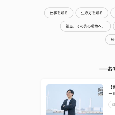
仕事を知る
生き方を知る
福島、その先の環境へ。
経
お
【
ー
#