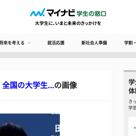
将来を考える
就活応援
新社会人準備
学割
学
国の大学生...
の画像
体
き
学