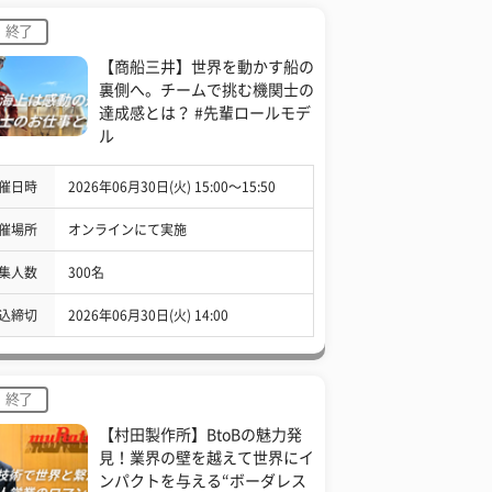
終了
【商船三井】世界を動かす船の
裏側へ。チームで挑む機関士の
達成感とは？ #先輩ロールモデ
ル
催日時
2026年06月30日(火) 15:00〜15:50
催場所
オンラインにて実施
集人数
300名
込締切
2026年06月30日(火) 14:00
終了
【村田製作所】BtoBの魅力発
見！業界の壁を越えて世界にイ
ンパクトを与える“ボーダレス