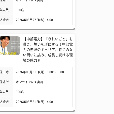
集人数
300名
込締切
2026年08月27日(木) 14:00
【中部電力】「きれいごと」を
貫き、想いを形にする！中部電
力の無限のキャリア。答えのな
い問いに挑み、成長し続ける環
境の魅力 #
催日時
2026年08月31日(月) 15:00〜16:00
催場所
オンラインにて実施
集人数
300名
込締切
2026年08月31日(月) 14:00