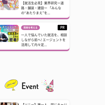
【就活生必見】業界研究ー道
路・舗装・建設ー 「みんな
の“あたりまえ”を...
PR
将来を考える
一人で悩んでいた就活を、相談
しながら前へ! エージェントを
活用して内々定...
【ソニー】誰一人、同じキャリ