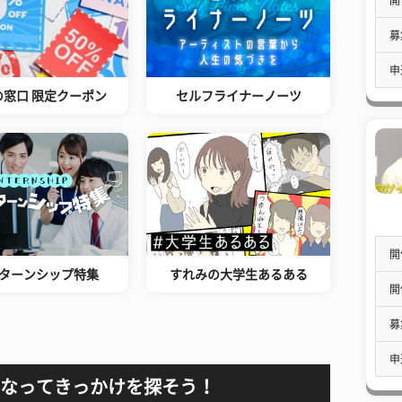
募
申
の窓口 限定クーポン
セルフライナーノーツ
開
ターンシップ特集
すれみの大学生あるある
開
募
申
なってきっかけを探そう！