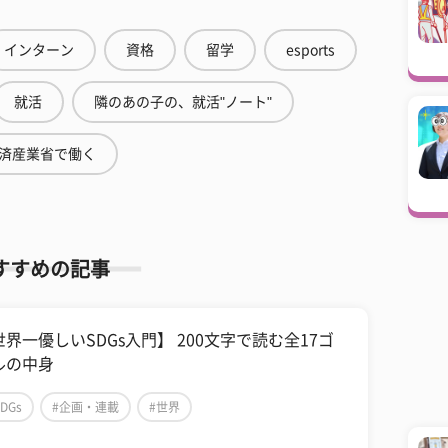
インターン
資格
留学
esports
就活
隣のあの子の、就活"ノート"
済産業省で働く
すすめの記事
世界一優しいSDGs入門】 200文字で読む全17ゴ
ルの中身
SDGs
#企画・連載
#世界