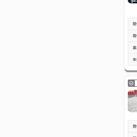
開
開
募
申
開