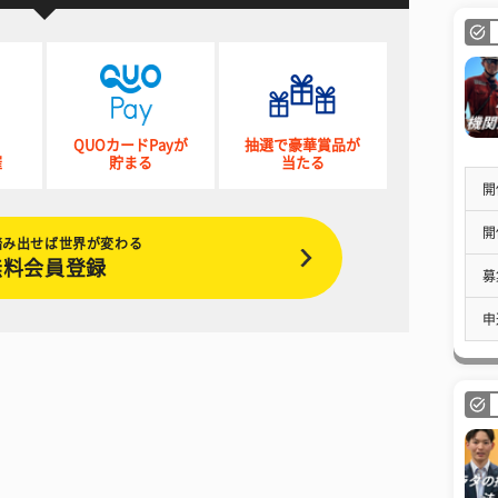
QUOカードPayが
抽選で豪華賞品が
催
貯まる
当たる
開
開
踏み出せば世界が変わる
無料会員登録
募
申