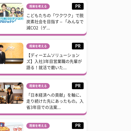
PR
将来を考える
こどもたちの「ワクワク」で脱
炭素社会を目指す – 「みんなで
減CO2（ゲ...
PR
将来を考える
【ディーエムソリューション
ズ】入社3年目営業職の先輩が
語る！就活で磨いた...
PR
将来を考える
「日本経済への貢献」を軸に、
走り続けた先にあったもの。入
省3年目での法案...
PR
将来を考える