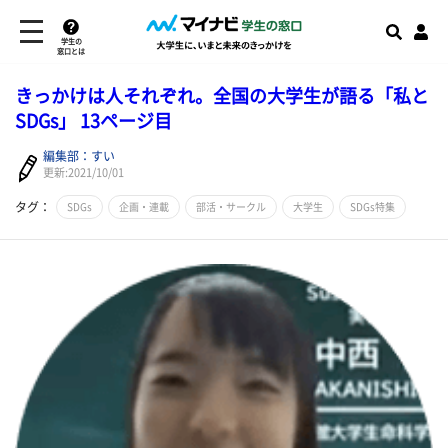
学生の
窓口とは
きっかけは人それぞれ。全国の大学生が語る「私と
SDGs」 13ページ目
編集部：すい
更新:2021/10/01
タグ：
SDGs
企画・連載
部活・サークル
大学生
SDGs特集