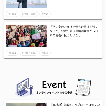
#SDGs
#企画・連載
#世界
「グレタのおかげで僕らの声は力強く
なった」北欧の若き環境活動家から日
本の若者へ伝えたいこと
#SDGs
#企画・連載
#海外
オンラインイベントの参加申込
【大林組】転勤&ジョブローテは怖くな