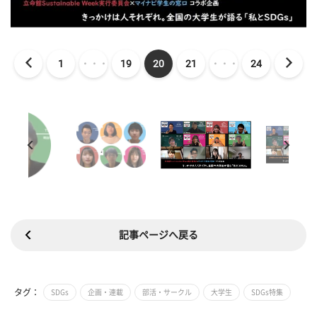
1
・・・
19
20
21
・・・
24
記事ページへ戻る
タグ：
SDGs
企画・連載
部活・サークル
大学生
SDGs特集