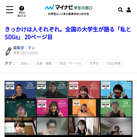
学生の
窓口とは
きっかけは人それぞれ。全国の大学生が語る「私と
SDGs」 20ページ目
編集部：すい
更新:2021/10/01
タグ：
SDGs
企画・連載
部活・サークル
大学生
SDGs特集