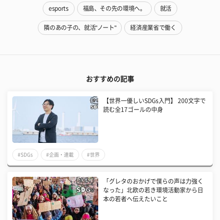
esports
福島、その先の環境へ。
就活
隣のあの子の、就活"ノート"
経済産業省で働く
おすすめの記事
【世界一優しいSDGs入門】 200文字で
読む全17ゴールの中身
#SDGs
#企画・連載
#世界
「グレタのおかげで僕らの声は力強く
なった」北欧の若き環境活動家から日
本の若者へ伝えたいこと