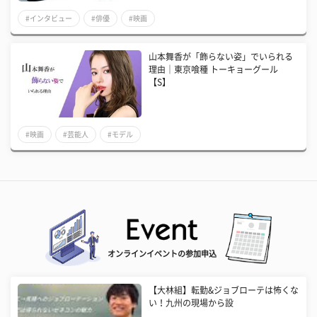
#インタビュー
#俳優
#映画
山本舞香が「飾らない姿」でいられる
理由｜東京喰種 トーキョーグール
【S】
#映画
#芸能人
#モデル
オンラインイベントの参加申込
【大林組】転勤&ジョブローテは怖くな
い！九州の現場から設