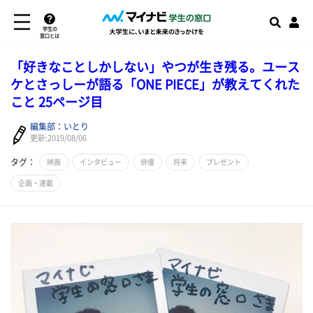
学生の
窓口とは
「好きなことしかしない」やつが生き残る。ユース
ケとさっしーが語る「ONE PIECE」が教えてくれた
こと 25ページ目
編集部：いとり
更新:2019/08/06
タグ：
映画
インタビュー
俳優
将来
プレゼント
企画・連載