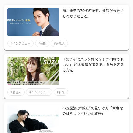
瀬戸康史の20代の後悔。孤独だったか
らわかったこと。
#インタビュー
#芸能
#芸能人
「焼きそばパンを食べる！ が目標でも
いい」 鈴木愛理が考える、自分を変え
る方法
#芸能人
#インタビュー
#将来
小笠原海の“親友”の見つけ方「大事な
のはちょうどいい距離感」