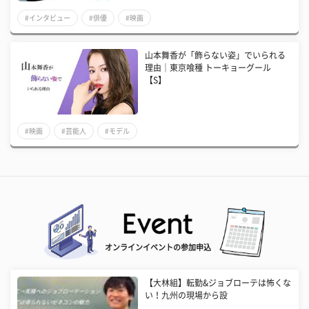
#インタビュー
#俳優
#映画
山本舞香が「飾らない姿」でいられる
理由｜東京喰種 トーキョーグール
【S】
#映画
#芸能人
#モデル
オンラインイベントの参加申込
【大林組】転勤&ジョブローテは怖くな
い！九州の現場から設