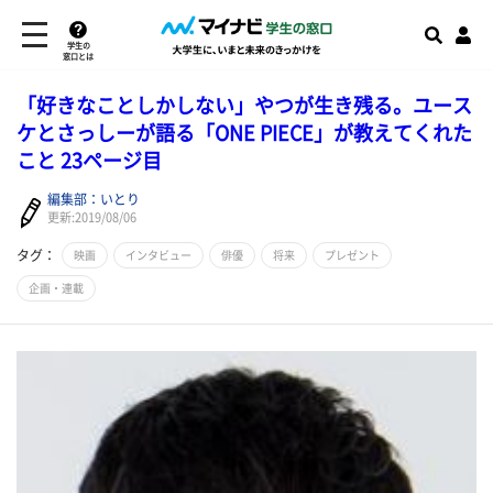
学生の
窓口とは
「好きなことしかしない」やつが生き残る。ユース
ケとさっしーが語る「ONE PIECE」が教えてくれた
こと 23ページ目
編集部：いとり
更新:2019/08/06
タグ：
映画
インタビュー
俳優
将来
プレゼント
企画・連載