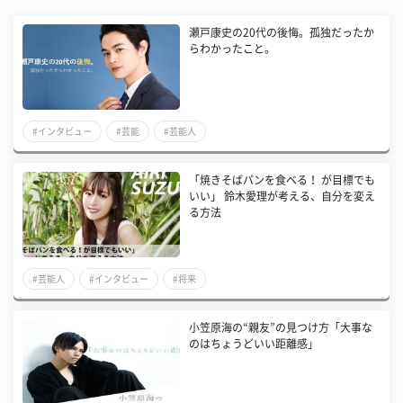
瀬戸康史の20代の後悔。孤独だったか
らわかったこと。
#インタビュー
#芸能
#芸能人
「焼きそばパンを食べる！ が目標でも
いい」 鈴木愛理が考える、自分を変え
る方法
#芸能人
#インタビュー
#将来
小笠原海の“親友”の見つけ方「大事な
のはちょうどいい距離感」