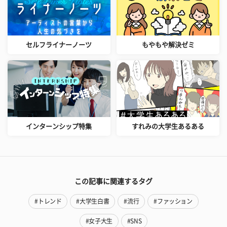
セルフライナーノーツ
もやもや解決ゼミ
インターンシップ特集
すれみの大学生あるある
この記事に関連するタグ
#トレンド
#大学生白書
#流行
#ファッション
#女子大生
#SNS