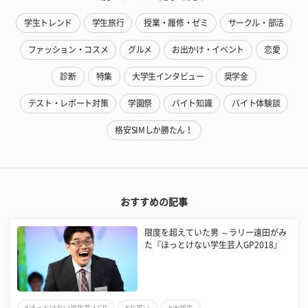
学生トレンド
学生旅行
授業・履修・ゼミ
サークル・部活
ファッション・コスメ
グルメ
お出かけ・イベント
恋愛
診断
特集
大学生インタビュー
奨学金
テスト・レポート対策
学園祭
バイト知識
バイト体験談
格安SIMしか勝たん！
おすすめの記事
限度を超えていた男 ～ラリー遠田がみ
た『ほっとけない学生芸人GP2018』
#ほっとけない学生芸人GP
#お笑い
#大学生