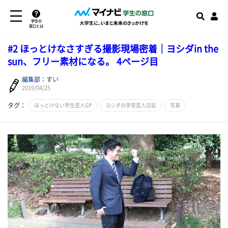
学生の
窓口とは
#2 ほっとけなさすぎる撮影現場密着｜ヨシダin the
sun、フリー素材になる。 4ページ目
編集部：すい
2019/04/25
タグ：
ほっとけない学生芸人GP
ヨシダの学窓芸人日記
写真