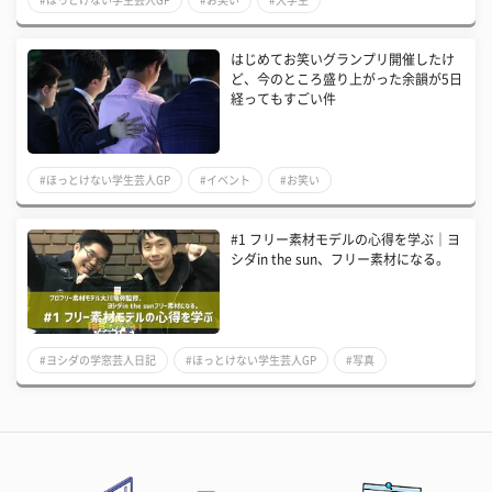
はじめてお笑いグランプリ開催したけ
ど、今のところ盛り上がった余韻が5日
経ってもすごい件
#ほっとけない学生芸人GP
#イベント
#お笑い
#1 フリー素材モデルの心得を学ぶ｜ヨ
シダin the sun、フリー素材になる。
#ヨシダの学窓芸人日記
#ほっとけない学生芸人GP
#写真