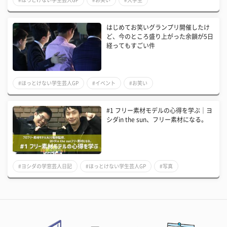
はじめてお笑いグランプリ開催したけ
ど、今のところ盛り上がった余韻が5日
経ってもすごい件
#ほっとけない学生芸人GP
#イベント
#お笑い
#1 フリー素材モデルの心得を学ぶ｜ヨ
シダin the sun、フリー素材になる。
#ヨシダの学窓芸人日記
#ほっとけない学生芸人GP
#写真