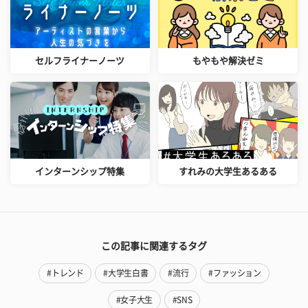
セルフライナーノーツ
もやもや解決ゼミ
インターンシップ特集
すれみの大学生あるある
この記事に関連するタグ
#トレンド
#大学生白書
#流行
#ファッション
#女子大生
#SNS