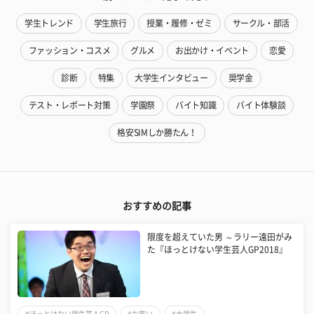
学生トレンド
学生旅行
授業・履修・ゼミ
サークル・部活
ファッション・コスメ
グルメ
お出かけ・イベント
恋愛
診断
特集
大学生インタビュー
奨学金
テスト・レポート対策
学園祭
バイト知識
バイト体験談
格安SIMしか勝たん！
おすすめの記事
限度を超えていた男 ～ラリー遠田がみ
た『ほっとけない学生芸人GP2018』
#ほっとけない学生芸人GP
#お笑い
#大学生