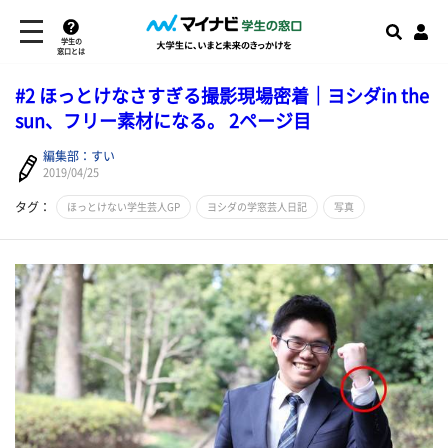
学生の
窓口とは
#2 ほっとけなさすぎる撮影現場密着｜ヨシダin the
sun、フリー素材になる。 2ページ目
編集部：すい
2019/04/25
タグ：
ほっとけない学生芸人GP
ヨシダの学窓芸人日記
写真