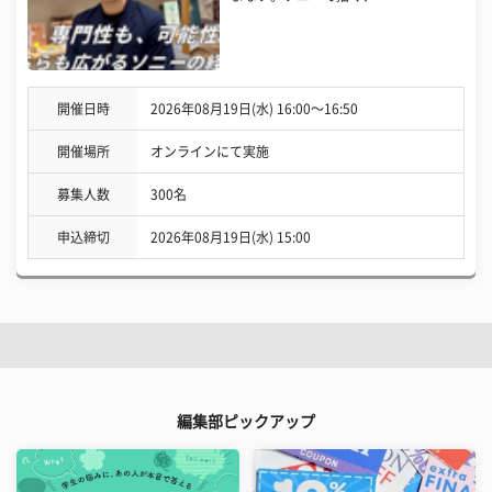
開催日時
2026年08月19日(水) 16:00〜16:50
開催場所
オンラインにて実施
募集人数
300名
申込締切
2026年08月19日(水) 15:00
編集部ピックアップ