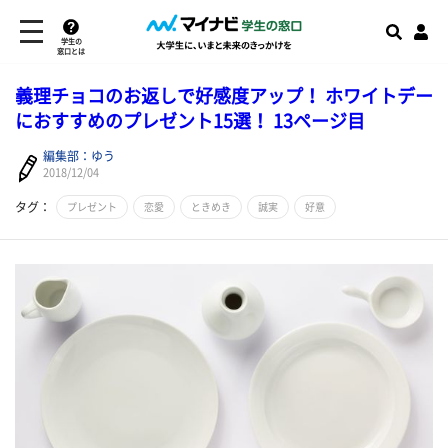
学生の
窓口とは
義理チョコのお返しで好感度アップ！ ホワイトデー
におすすめのプレゼント15選！ 13ページ目
編集部：ゆう
2018/12/04
タグ：
プレゼント
恋愛
ときめき
誠実
好意