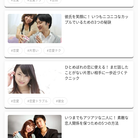
彼氏を笑顔に！ いつもニコニコなカッ
プルでいるための3つの秘訣
#恋愛
#片思い
#恋愛テク
ひとめぼれの恋に使える！ まだ話した
ことがない片思い相手に一歩近づくテ
クニック
#恋愛
#恋愛トラブル
#彼女
いつまでもアツアツな二人に！ 素敵な
恋人関係を保つための5つの方法