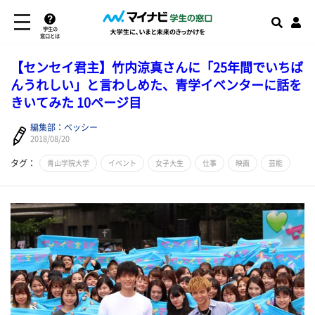
学生の
窓口とは
【センセイ君主】竹内涼真さんに「25年間でいちば
んうれしい」と言わしめた、青学イベンターに話を
きいてみた 10ページ目
編集部：ベッシー
2018/08/20
タグ：
青山学院大学
イベント
女子大生
仕事
映画
芸能