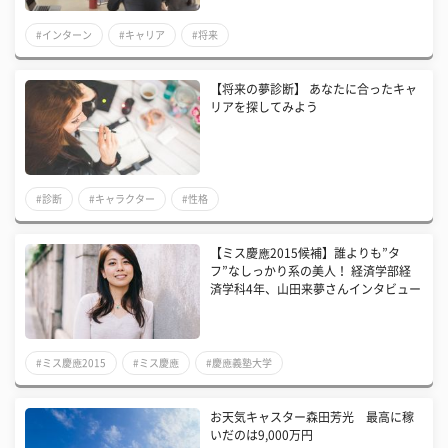
#インターン
#キャリア
#将来
【将来の夢診断】 あなたに合ったキャ
リアを探してみよう
#診断
#キャラクター
#性格
【ミス慶應2015候補】誰よりも”タ
フ”なしっかり系の美人！ 経済学部経
済学科4年、山田来夢さんインタビュー
#ミス慶應2015
#ミス慶應
#慶應義塾大学
お天気キャスター森田芳光 最高に稼
いだのは9,000万円