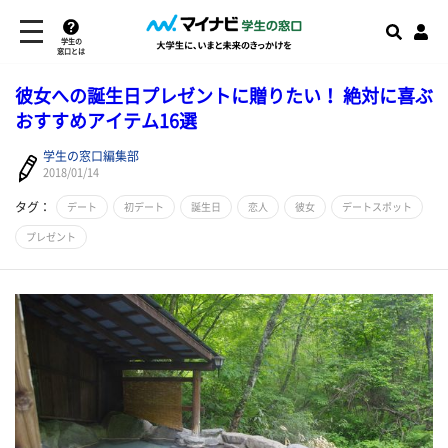
学生の
窓口とは
彼女への誕生日プレゼントに贈りたい！ 絶対に喜ぶ
おすすめアイテム16選
学生の窓口編集部
2018/01/14
タグ：
デート
初デート
誕生日
恋人
彼女
デートスポット
プレゼント