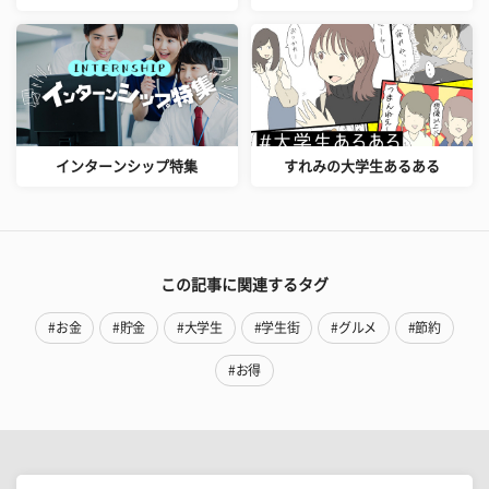
インターンシップ特集
すれみの大学生あるある
この記事に関連するタグ
#お金
#貯金
#大学生
#学生街
#グルメ
#節約
#お得