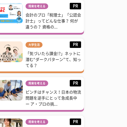
PR
将来を考える
会計のプロ「税理士」「公認会
計士」ってどんな仕事？ 何が
違うの？ 資格の...
PR
大学生活
「気づいたら課金!?」ネットに
潜む“ダークパターン”て、知っ
てる？
PR
将来を考える
ピンチはチャンス！日本の物流
問題を逆手にとって急成長中
ー ア・プロの挑...
PR
将来を考える