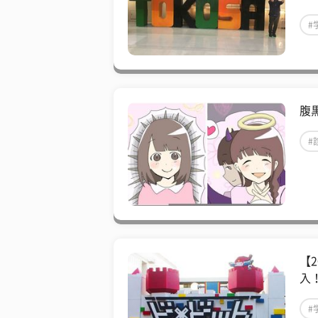
#
腹
#
【
入
#