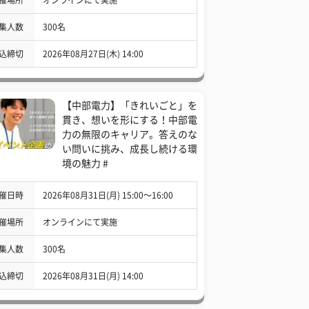
集人数
300名
込締切
2026年08月27日(木) 14:00
【中部電力】「きれいごと」を
貫き、想いを形にする！中部電
力の無限のキャリア。答えのな
い問いに挑み、成長し続ける環
境の魅力 #
催日時
2026年08月31日(月) 15:00〜16:00
催場所
オンラインにて実施
集人数
300名
込締切
2026年08月31日(月) 14:00