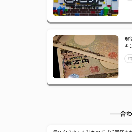
現
キ
#
合わ