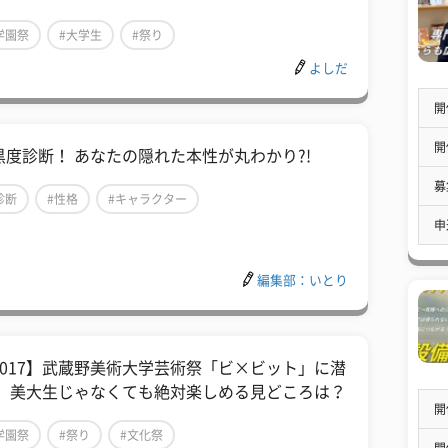
学園祭
#大学生
#祭り
よしだ
開
開
黒度診断！ あなたの隠れた本性が丸わかり?!
募
診断
#性格
#キャラクター
申
編集部：いとり
2017】武蔵野美術大学芸術祭「ビ×ビット」に潜
！ 美大生じゃなくても絶対楽しめる見どころは？
開
学園祭
#祭り
#文化祭
開