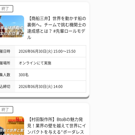
終了
【商船三井】世界を動かす船の
裏側へ。チームで挑む機関士の
達成感とは？ #先輩ロールモデ
ル
催日時
2026年06月30日(火) 15:00〜15:50
催場所
オンラインにて実施
集人数
300名
込締切
2026年06月30日(火) 14:00
終了
【村田製作所】BtoBの魅力発
見！業界の壁を越えて世界にイ
ンパクトを与える“ボーダレス