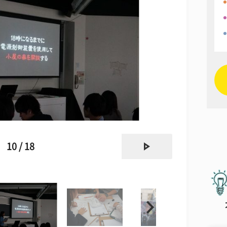
next
10 / 18