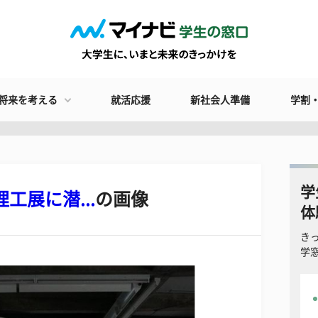
将来を考える
就活応援
新社会人準備
学割
学
工展に潜...
の画像
体
き
学