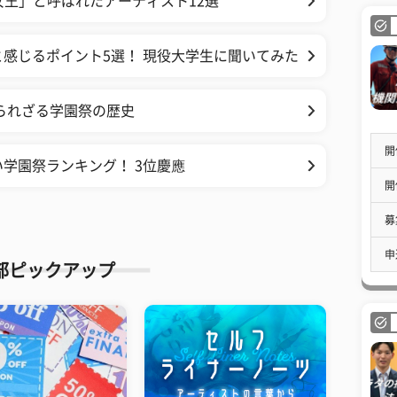
女王」と呼ばれたアーティスト12選
感じるポイント5選！ 現役大学生に聞いてみた
られざる学園祭の歴史
開
学園祭ランキング！ 3位慶應
開
募
申
部ピックアップ