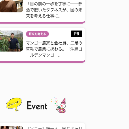
「目の前の一歩を丁寧に──部
活で磨いたタフネスが、国の未
来を考える仕事に...
PR
将来を考える
マンゴー農家と会社員、二足の
草鞋で農業に携わる。「沖縄ゴ
ールデンマンゴー...
【ソニー】誰一人、同じキャリ