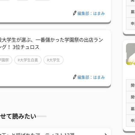
募
編集部：はまみ
申
役大学生が選ぶ、一番儲かった学園祭の出店ラン
ング！ 3位チュロス
学園祭
#大学生白書
#大学生
編集部：はまみ
開
開
募
せて読みたい
申