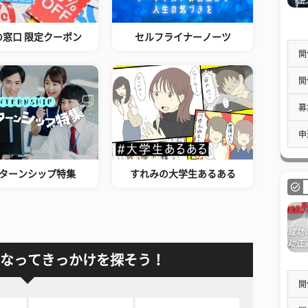
の窓口 限定クーポン
セルフライナーノーツ
開
開
募
申
ターンシップ特集
すれみの大学生あるある
なってきっかけを探そう！
開