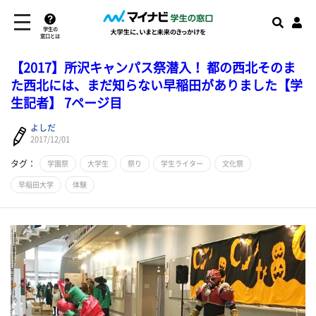
学生の
窓口とは
【2017】所沢キャンパス祭潜入！ 都の西北そのま
た西北には、まだ知らない早稲田がありました【学
生記者】 7ページ目
よしだ
2017/12/01
タグ：
学園祭
大学生
祭り
学生ライター
文化祭
早稲田大学
体験