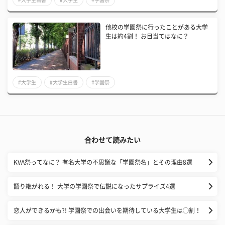
他校の学園祭に行ったことがある大学
生は約4割！ お目当てはなに？
#大学生
#大学生白書
#学園祭
合わせて読みたい
KVA祭ってなに？ 有名大学の不思議な「学園祭名」とその理由8選
語り継がれる！ 大学の学園祭で伝説になったサプライズ4選
恋人ができるかも?! 学園祭での出会いを期待している大学生は◯割！