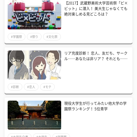
【2017】武蔵野美術大学芸術祭「ビ×
ビット」に潜入！ 美大生じゃなくても
絶対楽しめる見どころは？
#学園祭
#祭り
#文化祭
リア充度診断！ 恋人、友だち、サーク
ル……あなたは非リア？ それとも……
#診断
#恋人
#モテ
現役大学生が行ってみたい他大学の学
園祭ランキング！ 5位青学
#大学生白書
#大学生
#学園祭