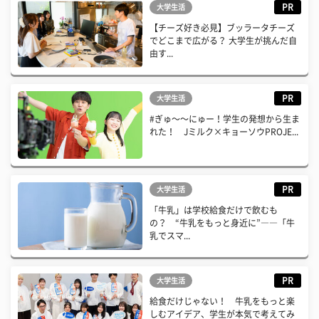
PR
大学生活
【チーズ好き必見】ブッラータチーズ
でどこまで広がる？ 大学生が挑んだ自
由す...
PR
大学生活
#ぎゅ〜〜にゅー！学生の発想から生ま
れた！ Jミルク×キョーソウPROJE...
PR
大学生活
「牛乳」は学校給食だけで飲むも
の？ “牛乳をもっと身近に”――「牛
乳でスマ...
PR
大学生活
給食だけじゃない！ 牛乳をもっと楽
しむアイデア、学生が本気で考えてみ