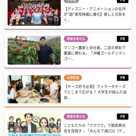
PR
その他
【ディズニー・アニメーションの名作
が“超”実写映画に進化】癒しと元気を
く...
PR
将来を考える
マンゴー農家と会社員、二足の草鞋で
農業に携わる。「沖縄ゴールデンマン
ゴー...
PR
大学生活
【チーズ好き必見】ブッラータチーズ
でどこまで広がる？ 大学生が挑んだ自
由...
PR
将来を考える
こどもたちの「ワクワク」で脱炭素社
会を目指す – 「みんなで減CO2（ゲ...