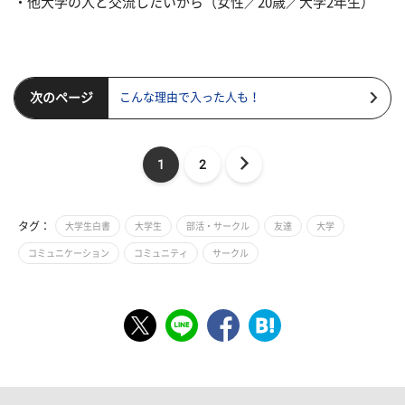
・他大学の人と交流したいから（女性／20歳／大学2年生）
次のページ
こんな理由で入った人も！
1
2
タグ：
大学生白書
大学生
部活・サークル
友達
大学
コミュニケーション
コミュニティ
サークル