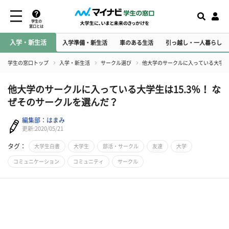
学生の
窓口とは
入学・新生活
入学準備・新生活
車のある生活
引っ越し・一人暮らし
学生の窓口トップ
入学・新生活
サークル選び
他大学のサークルに入っている大学生は
他大学のサークルに入っている大学生は15.3％！ な
ぜそのサークルを選んだ？
編集部：はまみ
更新:2020/05/21
タグ：
大学生白書
大学生
部活・サークル
友達
大学
コミュニケーション
コミュニティ
サークル