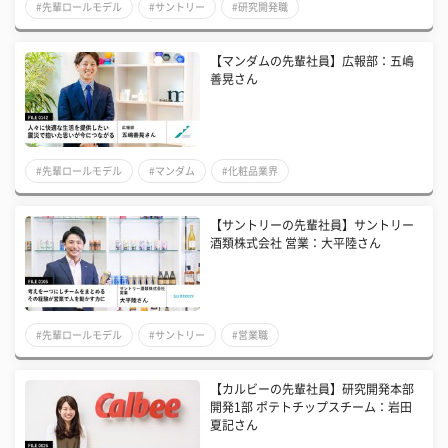
#先輩ロールモデル
#サントリー
#研究開発職
【マンダムの先輩社員】広報部：五嶋
善晃さん
#先輩ロールモデル
#マンダム
#化粧品業界
【サントリーの先輩社員】サントリー
酒類株式会社 営業：大平陸さん
#先輩ロールモデル
#サントリー
#営業職
【カルビーの先輩社員】研究開発本部
開発1部 ポテトチップスチーム：岩田
夏記さん