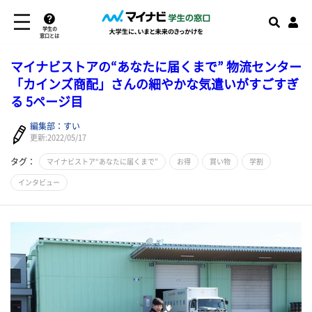
学生の
窓口とは
マイナビストアの“あなたに届くまで” 物流センター
「カインズ商配」さんの細やかな気遣いがすごすぎ
る 5ページ目
編集部：すい
更新:2022/05/17
タグ：
マイナビストア“あなたに届くまで”
お得
買い物
学割
インタビュー