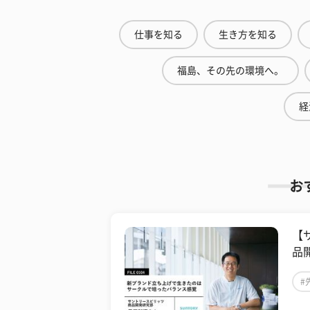
仕事を知る
生き方を知る
福島、その先の環境へ。
経
お
【
品
#