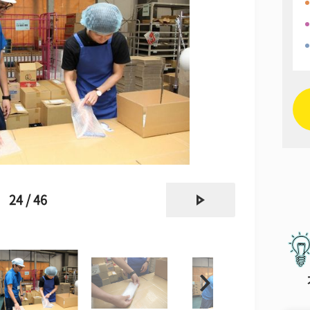
next
24 / 46