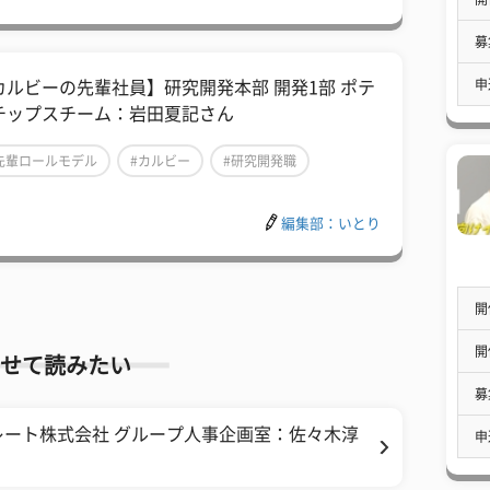
募
申
カルビーの先輩社員】研究開発本部 開発1部 ポテ
チップスチーム：岩田夏記さん
先輩ロールモデル
#カルビー
#研究開発職
編集部：いとり
開
開
せて読みたい
募
ート株式会社 グループ人事企画室：佐々木淳
申