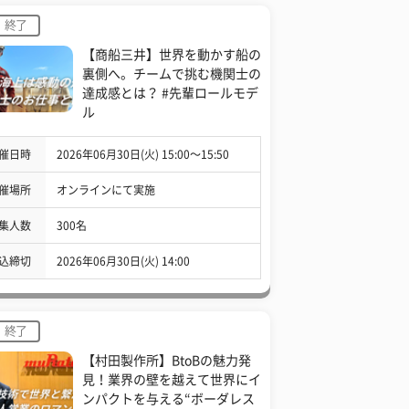
終了
【商船三井】世界を動かす船の
裏側へ。チームで挑む機関士の
達成感とは？ #先輩ロールモデ
ル
催日時
2026年06月30日(火) 15:00〜15:50
催場所
オンラインにて実施
集人数
300名
込締切
2026年06月30日(火) 14:00
終了
【村田製作所】BtoBの魅力発
見！業界の壁を越えて世界にイ
ンパクトを与える“ボーダレス