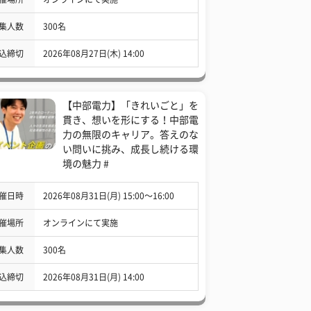
集人数
300名
込締切
2026年08月27日(木) 14:00
【中部電力】「きれいごと」を
貫き、想いを形にする！中部電
力の無限のキャリア。答えのな
い問いに挑み、成長し続ける環
境の魅力 #
催日時
2026年08月31日(月) 15:00〜16:00
催場所
オンラインにて実施
集人数
300名
込締切
2026年08月31日(月) 14:00