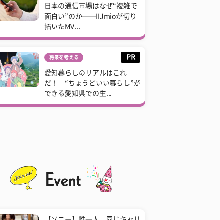
日本の通信市場はなぜ“複雑で
面白い”のか──IIJmioが切り
拓いたMV...
PR
将来を考える
愛知暮らしのリアルはこれ
だ！ “ちょうどいい暮らし”が
できる愛知県での生...
【ソニー】誰一人、同じキャリ