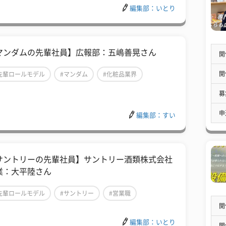
編集部：いとり
マンダムの先輩社員】広報部：五嶋善晃さん
開
開
先輩ロールモデル
#マンダム
#化粧品業界
募
申
編集部：すい
サントリーの先輩社員】サントリー酒類株式会社
業：大平陸さん
先輩ロールモデル
#サントリー
#営業職
開
編集部：いとり
開