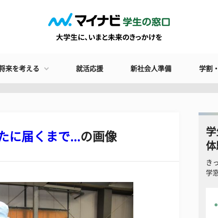
将来を考える
就活応援
新社会人準備
学割
学
に届くまで...
の画像
体
き
学