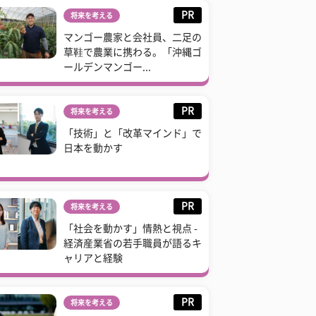
PR
将来を考える
マンゴー農家と会社員、二足の
草鞋で農業に携わる。「沖縄ゴ
ールデンマンゴー...
PR
将来を考える
「技術」と「改革マインド」で
日本を動かす
PR
将来を考える
「社会を動かす」情熱と視点 -
経済産業省の若手職員が語るキ
ャリアと経験
PR
将来を考える