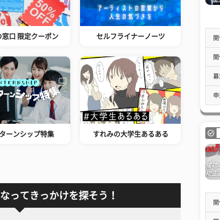
の窓口 限定クーポン
セルフライナーノーツ
開
開
募
申
ターンシップ特集
すれみの大学生あるある
なってきっかけを探そう！
開