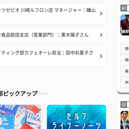
ツゼビオ 川崎ルフロン店 マネージャー：磯山
子食品統括支店（営業部門）：黒木陽子さん
開
ケティング部カフェオーレ担当：田中莉夏子さ
開
募
申
部ピックアップ