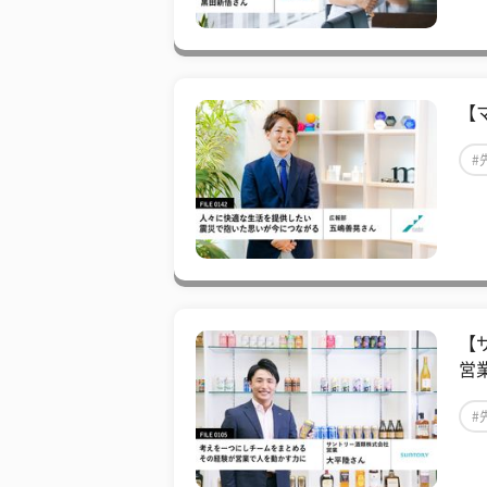
【
#
【
営
#