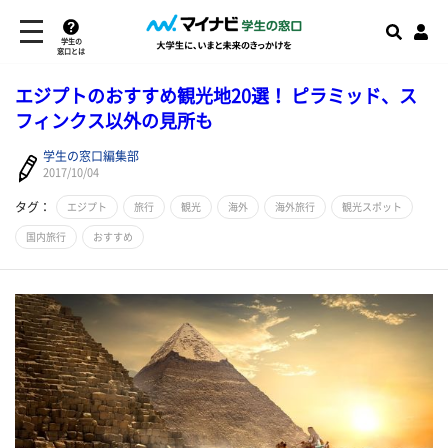
学生の
窓口とは
エジプトのおすすめ観光地20選！ ピラミッド、ス
フィンクス以外の見所も
学生の窓口編集部
2017/10/04
タグ：
エジプト
旅行
観光
海外
海外旅行
観光スポット
国内旅行
おすすめ