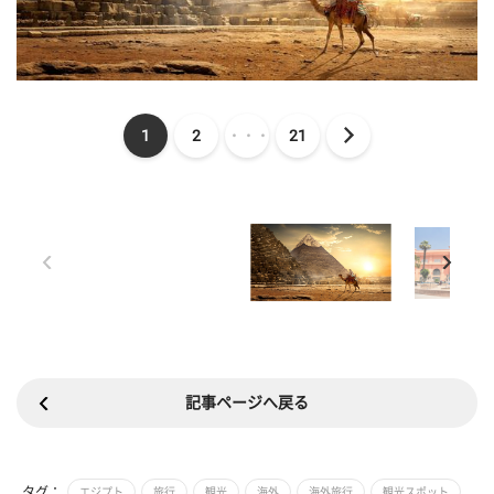
1
2
・・・
21
記事ページへ戻る
タグ：
エジプト
旅行
観光
海外
海外旅行
観光スポット