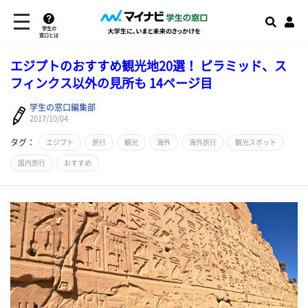
学生の
窓口とは
エジプトのおすすめ観光地20選！ ピラミッド、ス
フィンクス以外の見所も 14ページ目
学生の窓口編集部
2017/10/04
タグ：
エジプト
旅行
観光
海外
海外旅行
観光スポット
国内旅行
おすすめ