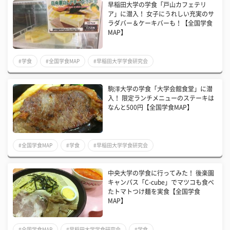
早稲田大学の学食「戸山カフェテリ
ア」に潜入！ 女子にうれしい充実のサ
ラダバー＆ケーキバーも！【全国学食
MAP】
#学食
#全国学食MAP
#早稲田大学学食研究会
駒澤大学の学食「大学会館食堂」に潜
入！ 限定ランチメニューのステーキは
なんと500円【全国学食MAP】
#全国学食MAP
#学食
#早稲田大学学食研究会
中央大学の学食に行ってみた！ 後楽園
キャンパス「C-cube」でマツコも食べ
たトマトつけ麺を実食【全国学食
MAP】
#全国学食MAP
#早稲田大学学食研究会
#学食