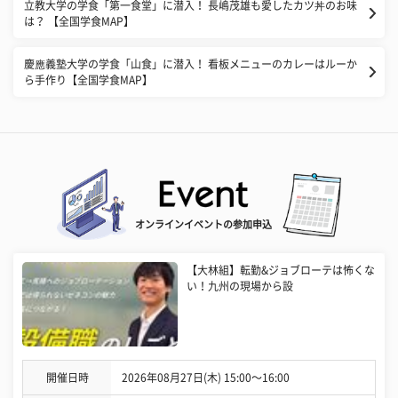
立教大学の学食「第一食堂」に潜入！ 長嶋茂雄も愛したカツ丼のお味
は？ 【全国学食MAP】
慶應義塾大学の学食「山食」に潜入！ 看板メニューのカレーはルーか
ら手作り【全国学食MAP】
オンラインイベントの参加申込
【大林組】転勤&ジョブローテは怖くな
い！九州の現場から設
開催日時
2026年08月27日(木) 15:00〜16:00