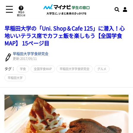
学生の
窓口とは
早稲田大学の「Uni. Shop＆Cafe 125」に潜入！心
地いいテラス席でカフェ飯を楽しもう【全国学食
MAP】 15ページ目
早稲田大学学食研究会
更新:2017/09/11
タグ：
学食
全国学食MAP
早稲田大学学食研究会
グルメ
早稲田大学