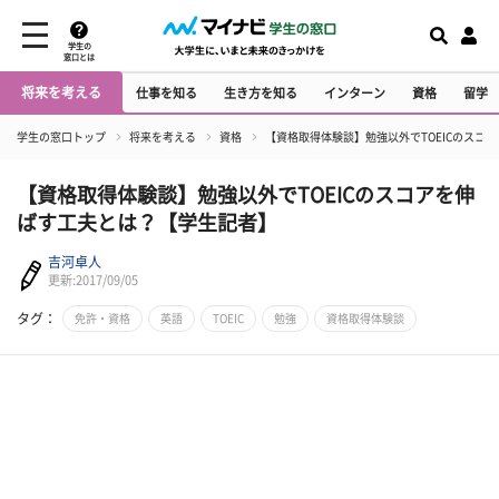
学生の
窓口とは
将来を考える
仕事を知る
生き方を知る
インターン
資格
留学
学生の窓口トップ
将来を考える
資格
【資格取得体験談】勉強以外でTOEICのスコ
【資格取得体験談】勉強以外でTOEICのスコアを伸
ばす工夫とは？【学生記者】
吉河卓人
更新:2017/09/05
タグ：
免許・資格
英語
TOEIC
勉強
資格取得体験談