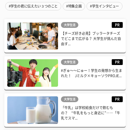
#学生の君に伝えたい３つのこと
#特集企画
#学生インタビュー
PR
大学生活
【チーズ好き必見】ブッラータチーズ
でどこまで広がる？ 大学生が挑んだ自
由す...
PR
大学生活
#ぎゅ〜〜にゅー！学生の発想から生ま
れた！ Jミルク×キョーソウPROJE...
PR
大学生活
「牛乳」は学校給食だけで飲むも
の？ “牛乳をもっと身近に”――「牛
乳でスマ...