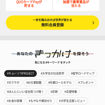
QUOカードPayが
抽選で豪華賞品が
貯まる
当たる
一歩を踏み出せば世界が変わる
無料会員登録
気になる #キーワード をタッチ
#キョーソウPROJECT
#大学生の社会見学
#留学ロードマップ
#ガクラボ
#お仕事図鑑
#先輩ロールモデル
#プレゼント
#ほんとにいい会社見つけ隊！
#診断
#恋愛特集
#お金の授業
#もやもや解決ゼミ
#大学生正直レビュー