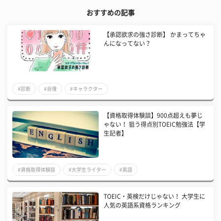
おすすめの記事
【承認欲求の強さ診断】 かまってちゃ
んになってない？
#診断
#自慢
#キャラクター
【資格取得体験談】900点超えも夢じ
ゃない！ 狙う得点別TOEIC勉強法【学
生記者】
#資格取得体験談
#大学生ライター
#英語
TOEIC・英検だけじゃない！ 大学生に
人気の英語系資格ランキング