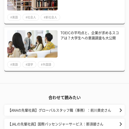
#英語
#社会人
#新社会人
TOEICの平均点と、企業が求めるスコ
アは？大学生への意識調査も大公開
#英語
#語学
#外国語
合わせて読みたい
【ANAの先輩社員】グローバルスタッフ職（事務）：前川貴史さん
【JALの先輩社員】国際パッセンジャーサービス：那須碧さん