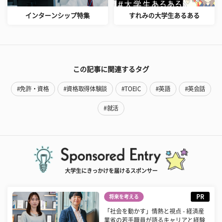
インターンシップ特集
すれみの大学生あるある
この記事に関連するタグ
#免許・資格
#資格取得体験談
#TOEIC
#英語
#英会話
#就活
大学生にきっかけを届けるスポンサー
PR
将来を考える
「社会を動かす」情熱と視点 - 経済産
業省の若手職員が語るキャリアと経験