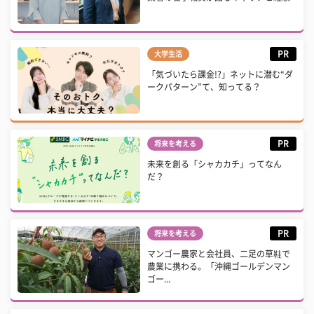
PR
大学生活
「気づいたら課金!?」ネットに潜む“ダ
ークパターン”て、知ってる？
PR
将来を考える
未来を創る「シャカカチ」ってなん
だ？
PR
将来を考える
マンゴー農家と会社員、二足の草鞋で
農業に携わる。「沖縄ゴールデンマン
ゴー...