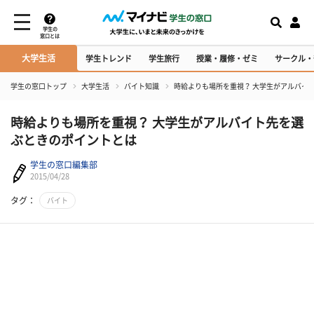
学生の
窓口とは
大学生活
学生トレンド
学生旅行
授業・履修・ゼミ
サークル・
学生の窓口トップ
大学生活
バイト知識
時給よりも場所を重視？ 大学生がアルバイ
時給よりも場所を重視？ 大学生がアルバイト先を選
ぶときのポイントとは
学生の窓口編集部
2015/04/28
タグ：
バイト