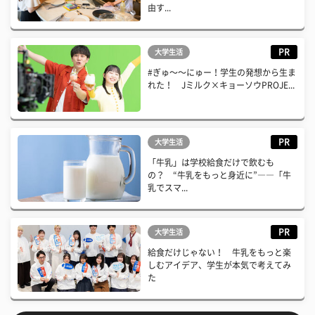
由す...
PR
大学生活
#ぎゅ〜〜にゅー！学生の発想から生ま
れた！ Jミルク×キョーソウPROJE...
PR
大学生活
「牛乳」は学校給食だけで飲むも
の？ “牛乳をもっと身近に”――「牛
乳でスマ...
PR
大学生活
給食だけじゃない！ 牛乳をもっと楽
しむアイデア、学生が本気で考えてみ
た