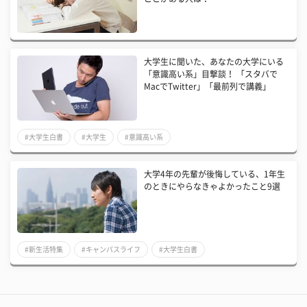
大学生に聞いた、あなたの大学にいる
「意識高い系」目撃談！ 「スタバで
MacでTwitter」「最前列で講義」
#大学生白書
#大学生
#意識高い系
大学4年の先輩が後悔している、1年生
のときにやらなきゃよかったこと9選
#新生活特集
#キャンパスライフ
#大学生白書