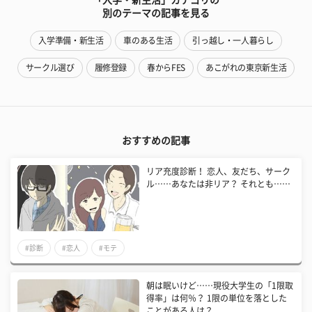
別のテーマの記事を見る
入学準備・新生活
車のある生活
引っ越し・一人暮らし
サークル選び
履修登録
春からFES
あこがれの東京新生活
おすすめの記事
リア充度診断！ 恋人、友だち、サーク
ル……あなたは非リア？ それとも……
#診断
#恋人
#モテ
朝は眠いけど……現役大学生の「1限取
得率」は何％？ 1限の単位を落とした
ことがある人は？