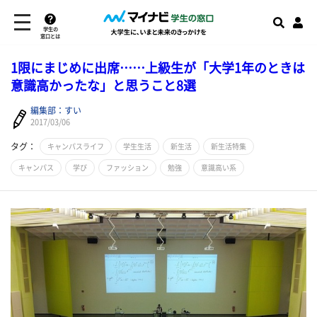
学生の
窓口とは
1限にまじめに出席……上級生が「大学1年のときは
意識高かったな」と思うこと8選
編集部：すい
2017/03/06
タグ：
キャンパスライフ
学生生活
新生活
新生活特集
キャンパス
学び
ファッション
勉強
意識高い系