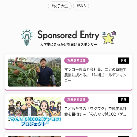
#女子大生
#SNS
大学生にきっかけを届けるスポンサー
PR
将来を考える
マンゴー農家と会社員、二足の草鞋で
農業に携わる。「沖縄ゴールデンマン
ゴー...
PR
将来を考える
こどもたちの「ワクワク」で脱炭素社
会を目指す – 「みんなで減CO2（ゲ...