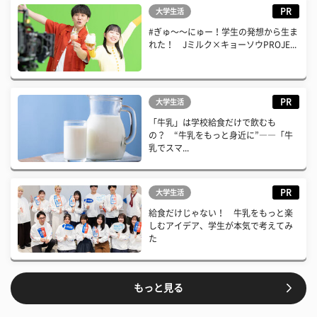
PR
大学生活
#ぎゅ〜〜にゅー！学生の発想から生ま
れた！ Jミルク×キョーソウPROJE...
PR
大学生活
「牛乳」は学校給食だけで飲むも
の？ “牛乳をもっと身近に”――「牛
乳でスマ...
PR
大学生活
給食だけじゃない！ 牛乳をもっと楽
しむアイデア、学生が本気で考えてみ
た
もっと見る