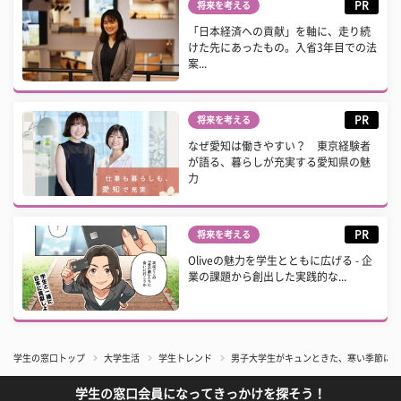
PR
将来を考える
「日本経済への貢献」を軸に、走り続
けた先にあったもの。入省3年目での法
案...
PR
将来を考える
なぜ愛知は働きやすい？ 東京経験者
が語る、暮らしが充実する愛知県の魅
力
PR
将来を考える
Oliveの魅力を学生とともに広げる - 企
業の課題から創出した実践的な...
学生の窓口トップ
大学生活
学生トレンド
男子大学生がキュンときた、寒い季節にか
学生の窓口会員になってきっかけを探そう！