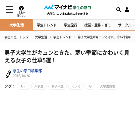
学生の
窓口とは
大学生活
学生トレンド
学生旅行
授業・履修・ゼミ
サークル・
学生の窓口トップ
大学生活
学生トレンド
男子大学生がキュンときた、寒い季節にか
男子大学生がキュンときた、寒い季節にかわいく見
える女子の仕草5選！
学生の窓口編集部
2016/10/26
タグ：
モテ
大学生
女子大生
モテる
冬
大学生白書