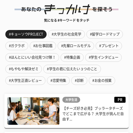
気になる #キーワード をタッチ
#キョーソウPROJECT
#大学生の社会見学
#留学ロードマップ
#ガクラボ
#お仕事図鑑
#先輩ロールモデル
#プレゼント
#ほんとにいい会社見つけ隊！
#特集企画
#学生インタビュー
#もやもや解決ゼミ
#学生の君に伝えたい３つのこと
#大学生正直レビュー
#恋愛特集
#診断
#お金の授業
PR
大学生活
【チーズ好き必見】ブッラータチーズ
でどこまで広がる？ 大学生が挑んだ自
由す...