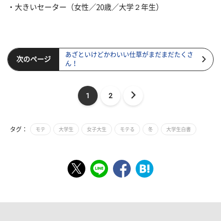
・大きいセーター（女性／20歳／大学２年生）
あざといけどかわいい仕草がまだまだたくさ
次のページ
ん！
1
2
タグ：
モテ
大学生
女子大生
モテる
冬
大学生白書