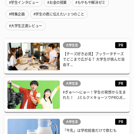
#学生インタビュー
#お金の授業
#もやもや解決ゼミ
#特集企画
#学生の君に伝えたい３つのこと
#大学生正直レビュー
PR
大学生活
【チーズ好き必見】ブッラータチーズ
でどこまで広がる？ 大学生が挑んだ自
由す...
PR
大学生活
#ぎゅ〜〜にゅー！学生の発想から生ま
れた！ Jミルク×キョーソウPROJE...
PR
大学生活
「牛乳」は学校給食だけで飲むも