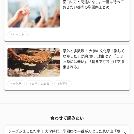
面白いこと間違いなし。一度は行って
おきたい都内の学園祭まとめ
#イベント
意外と多数派！ 大学の文化祭「楽しく
なかった」が約7割。理由は？ 「コミ
ュ障には辛い」「朝まで打ち上げで拘
束される」
#文化祭
#大学生の本音
#大学生
合わせて読みたい
シーズンまっただ中！ 大学時代、学園祭で一番がんばった思い出「屋