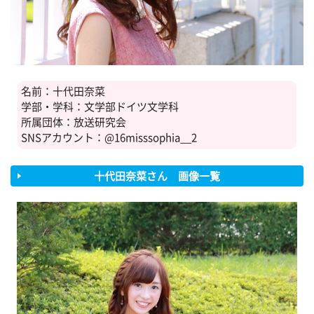
名前：十代田奈菜
学部・学科：文学部ドイツ文学科
所属団体：放送研究会
SNSアカウント：@16misssophia__2
十代田奈菜さん 画像一覧