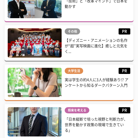
「技術」と「改革マインド」で日本を
動かす
PR
その他
【ディズニー・アニメーションの名作
が“超”実写映画に進化】癒しと元気を
く...
PR
大学生活
実は学生の約4人に3人が経験あり!? ア
ンケートから知るダークパターン入門
PR
将来を考える
「日本縦断で培った視野と判断力が、
世界を動かす政策の現場で生きてい
る」