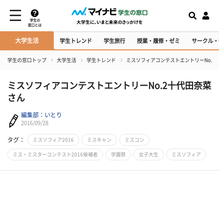
学生の
窓口とは
大学生活
学生トレンド
学生旅行
授業・履修・ゼミ
サークル・
学生の窓口トップ
大学生活
学生トレンド
ミスソフィアコンテストエントリーNo.2
ミスソフィアコンテストエントリーNo.2十代田奈菜
さん
編集部：いとり
2016/09/28
タグ：
ミスソフィア2016
ミスキャン
ミスコン
ミス・ミスターコンテスト2016候補者
学園祭
女子大生
ミスソフィア