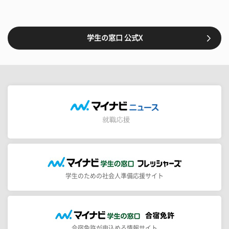
学生の窓口 公式X
学生のための社会人準備応援サイト
合宿免許が申込める情報サイト