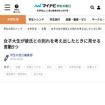
学生の
窓口とは
大学生活
学生トレンド
学生旅行
授業・履修・ゼミ
サークル・
学生の窓口トップ
大学生活
恋愛
女子大生が彼氏との別れを考え出したときに見せる
女子大生が彼氏との別れを考え出したときに見せる
言動5つ
学生の窓口編集部
2016/10/01
タグ：
恋愛
恋愛トラブル
別れ
彼女
大学生白書
恋愛テク
彼氏持ち・彼女持ち
女子大生