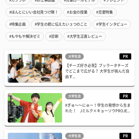
#ほんとにいい会社見つけ隊！
#お金の授業
#恋愛特集
#特集企画
#学生の君に伝えたい３つのこと
#学生インタビュー
#もやもや解決ゼミ
#診断
#大学生正直レビュー
PR
大学生活
【チーズ好き必見】ブッラータチーズ
でどこまで広がる？ 大学生が挑んだ自
由す...
PR
大学生活
#ぎゅ〜〜にゅー！学生の発想から生ま
れた！ Jミルク×キョーソウPROJE...
PR
大学生活