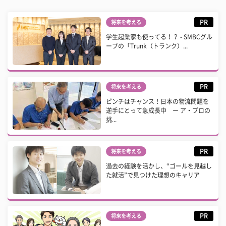
PR
将来を考える
学生起業家も使ってる！？ - SMBCグル
ープの「Trunk（トランク）...
PR
将来を考える
ピンチはチャンス！日本の物流問題を
逆手にとって急成長中 ー ア・プロの
挑...
PR
将来を考える
過去の経験を活かし、“ゴールを見越し
た就活”で見つけた理想のキャリア
PR
将来を考える