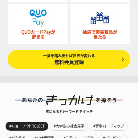
QUOカードPayが
抽選で豪華賞品が
貯まる
当たる
一歩を踏み出せば世界が変わる
無料会員登録
気になる #キーワード をタッチ
#キョーソウPROJECT
#大学生の社会見学
#留学ロードマップ
#ガクラボ
#お仕事図鑑
#先輩ロールモデル
#プレゼント