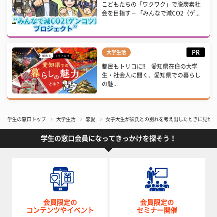
こどもたちの「ワクワク」で脱炭素社
会を目指す – 「みんなで減CO2（ゲ...
PR
大学生活
都民もトリコに⁉ 愛知県在住の大学
生・社会人に聞く、愛知県での暮らし
の魅...
学生の窓口トップ
大学生活
恋愛
女子大生が彼氏との別れを考え出したときに見せる
学生の窓口会員になってきっかけを探そう！
会員限定の
会員限定の
コンテンツやイベント
セミナー開催