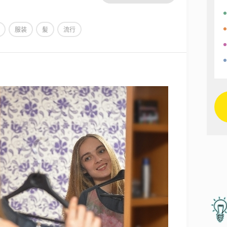
服装
髪
流行