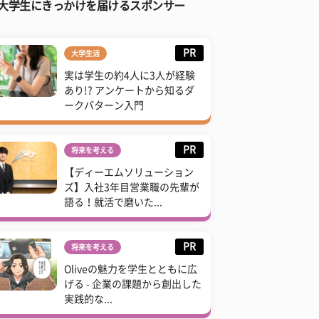
大学生にきっかけを届けるスポンサー
PR
大学生活
実は学生の約4人に3人が経験
あり!? アンケートから知るダ
ークパターン入門
PR
将来を考える
【ディーエムソリューション
ズ】入社3年目営業職の先輩が
語る！就活で磨いた...
PR
将来を考える
Oliveの魅力を学生とともに広
げる - 企業の課題から創出した
実践的な...