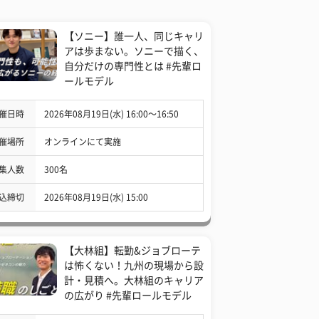
【ソニー】誰一人、同じキャリ
アは歩まない。ソニーで描く、
自分だけの専門性とは #先輩ロ
ールモデル
催日時
2026年08月19日(水) 16:00〜16:50
催場所
オンラインにて実施
集人数
300名
込締切
2026年08月19日(水) 15:00
【大林組】転勤&ジョブローテ
は怖くない！九州の現場から設
計・見積へ。大林組のキャリア
の広がり #先輩ロールモデル