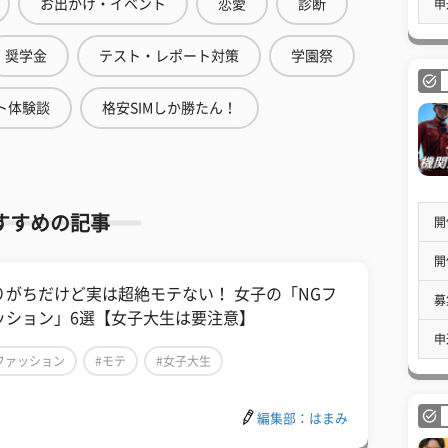
お出かけ・イベント
恋愛
診断
申
奨学金
テスト・レポート対策
学園祭
ト体験談
格安SIMしか勝たん！
すすめの記事
開
開
りがちだけど実は超絶モテない！ 女子の「NGフ
募
ッション」6選【女子大生は要注意】
申
ファッション
#モテ
#女子大生
編集部：はまみ