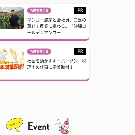
PR
将来を考える
マンゴー農家と会社員、二足の
草鞋で農業に携わる。「沖縄ゴ
ールデンマンゴー...
PR
将来を考える
社会を動かすキーパーソン 税
理士の仕事に密着取材！