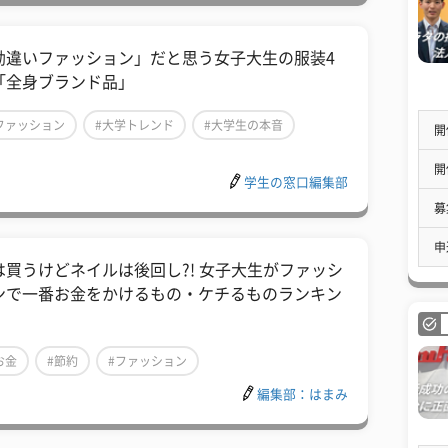
「勘違いファッション」だと思う女子大生の服装4
「全身ブランド品」
ファッション
#大学トレンド
#大学生の本音
開
開
学生の窓口編集部
募
申
は買うけどネイルは後回し?! 女子大生がファッシ
ンで一番お金をかけるもの・ケチるものランキン
！
お金
#節約
#ファッション
編集部：はまみ