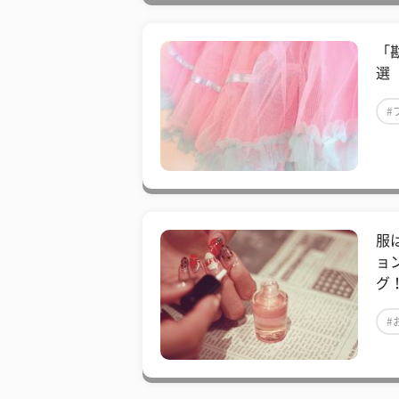
​
選
#
服
ョ
グ
#