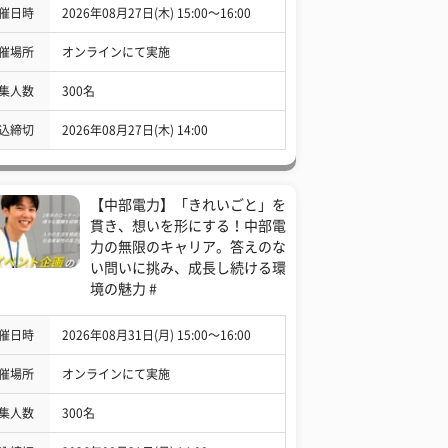
催日時
2026年08月27日(木) 15:00〜16:00
催場所
オンラインにて実施
集人数
300名
込締切
2026年08月27日(木) 14:00
【中部電力】「きれいごと」を
貫き、想いを形にする！中部電
力の無限のキャリア。答えのな
い問いに挑み、成長し続ける環
境の魅力 #
催日時
2026年08月31日(月) 15:00〜16:00
催場所
オンラインにて実施
集人数
300名