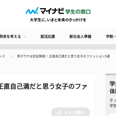
将来を考える
就活応援
新社会人準備
学割
ンド
男子ウケは完全無視！ 正直自己満だと思う女子のファッション5選
学
正直自己満だと思う女子のファ
体
き
学
あとで読む