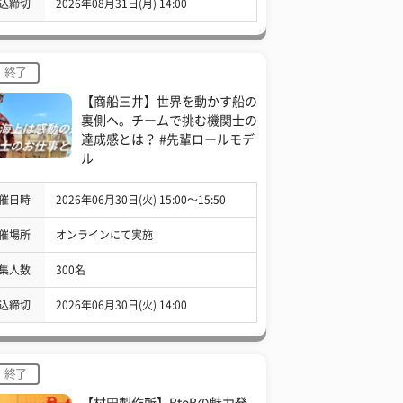
込締切
2026年08月31日(月) 14:00
終了
【商船三井】世界を動かす船の
裏側へ。チームで挑む機関士の
達成感とは？ #先輩ロールモデ
ル
催日時
2026年06月30日(火) 15:00〜15:50
催場所
オンラインにて実施
集人数
300名
込締切
2026年06月30日(火) 14:00
終了
【村田製作所】BtoBの魅力発