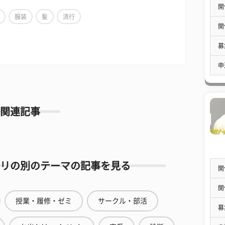
開
服装
髪
流行
開
募
申
関連記事
リの別のテーマの記事を見る
開
開
授業・履修・ゼミ
サークル・部活
募