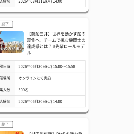
込締切
2026年08月31日(月) 14:00
終了
【商船三井】世界を動かす船の
裏側へ。チームで挑む機関士の
達成感とは？ #先輩ロールモデ
ル
催日時
2026年06月30日(火) 15:00〜15:50
催場所
オンラインにて実施
集人数
300名
込締切
2026年06月30日(火) 14:00
終了
【村田製作所】BtoBの魅力発