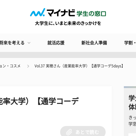
将来を考える
就活応援
新社会人準備
学割
ョン・コスメ
Vol.37 実穂さん（産業能率大学）【通学コーデ5days】
学
産業能率大学）【通学コーデ
体
き
学
あとで読む