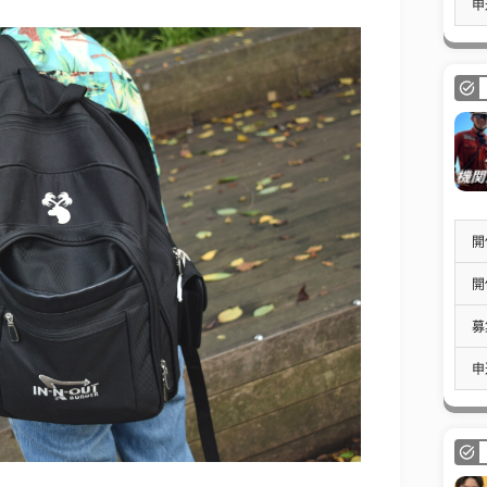
申
開
開
募
申