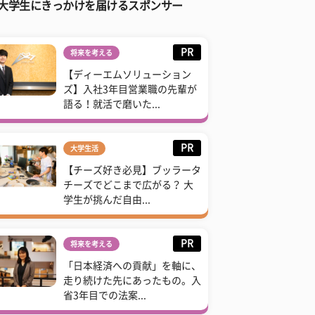
大学生にきっかけを届けるスポンサー
PR
将来を考える
【ディーエムソリューション
ズ】入社3年目営業職の先輩が
語る！就活で磨いた...
PR
大学生活
【チーズ好き必見】ブッラータ
チーズでどこまで広がる？ 大
学生が挑んだ自由...
PR
将来を考える
「日本経済への貢献」を軸に、
走り続けた先にあったもの。入
省3年目での法案...