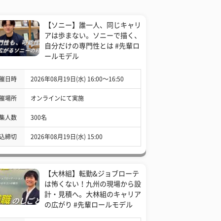
【ソニー】誰一人、同じキャリ
アは歩まない。ソニーで描く、
自分だけの専門性とは #先輩ロ
ールモデル
催日時
2026年08月19日(水) 16:00〜16:50
催場所
オンラインにて実施
集人数
300名
込締切
2026年08月19日(水) 15:00
【大林組】転勤&ジョブローテ
は怖くない！九州の現場から設
計・見積へ。大林組のキャリア
の広がり #先輩ロールモデル