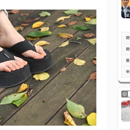
開
開
募
申