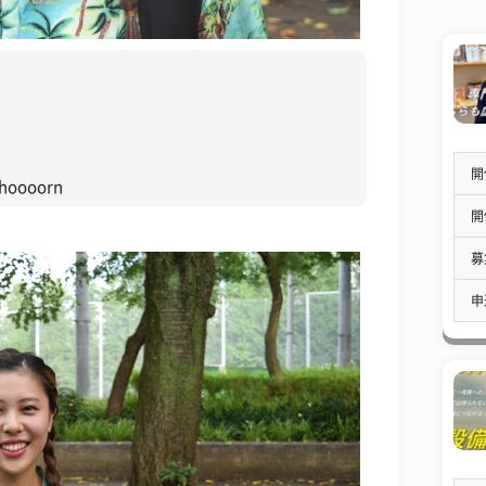
開
oooorn
開
募
申