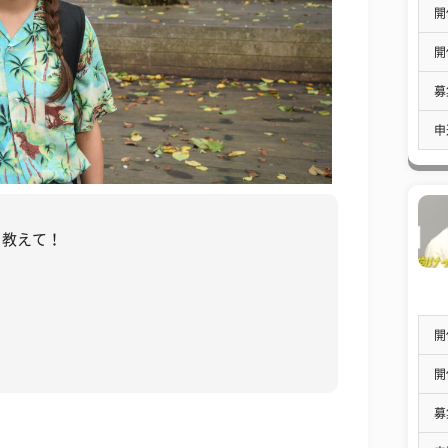
開
開
募
申
を教えて！
開
開
募