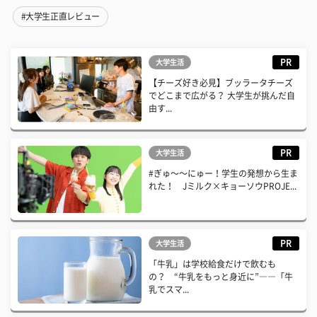
#大学生正直レビュー
PR
大学生活
【チーズ好き必見】ブッラータチーズ
でどこまで広がる？ 大学生が挑んだ自
由す...
PR
大学生活
#ぎゅ〜〜にゅー！学生の発想から生ま
れた！ Jミルク×キョーソウPROJE...
PR
大学生活
「牛乳」は学校給食だけで飲むも
の？ “牛乳をもっと身近に”――「牛
乳でスマ...