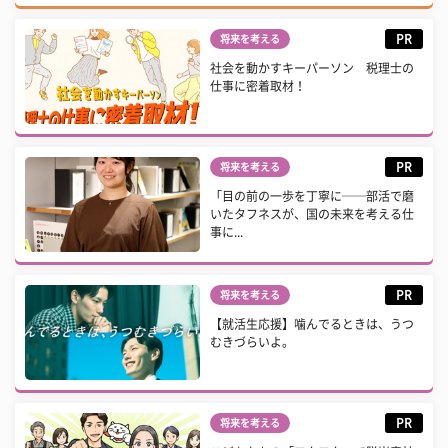
PR
将来を考える
社会を動かすキーパーソン 税理士の
仕事に密着取材！
PR
将来を考える
「目の前の一歩を丁寧に──部活で磨
いたタフネスが、国の未来を考える仕
事に...
PR
将来を考える
【就活生応援】噛んでるときは、うつ
むきづらいよ。
PR
将来を考える