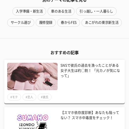
入学準備・新生活
車のある生活
引っ越し・一人暮らし
サークル選び
履修登録
春からFES
あこがれの東京新生活
おすすめの記事
SNSで彼氏の過去を漁ったことがある
女子大生は約◯割！ 「元カノが気にな
って」
#モテ
#恋人
#彼氏
【スマホ依存度診断】あなたも陥って
ない？ スマホ中毒度をチェック！