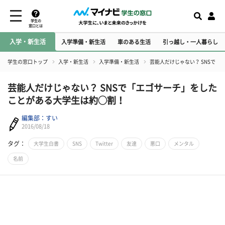
学生の
窓口とは
入学・新生活
入学準備・新生活
車のある生活
引っ越し・一人暮らし
学生の窓口トップ
入学・新生活
入学準備・新生活
芸能人だけじゃない？ SNSで
芸能人だけじゃない？ SNSで「エゴサーチ」をした
ことがある大学生は約◯割！
編集部：すい
2016/08/18
タグ：
大学生白書
SNS
Twitter
友達
悪口
メンタル
名前