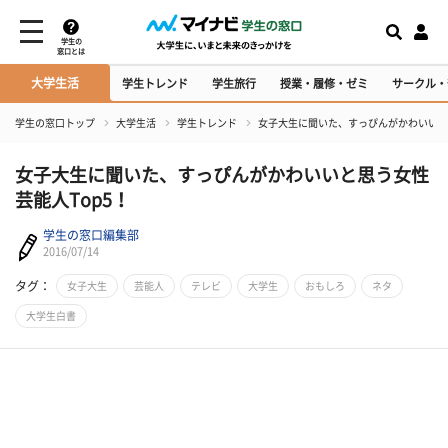
学生の
窓口とは
大学生活
学生トレンド
学生旅行
授業・履修・ゼミ
サークル・
学生の窓口トップ
大学生活
学生トレンド
女子大生に聞いた、すっぴんがかわいいと思
女子大生に聞いた、すっぴんがかわいいと思う女性
芸能人Top5！
学生の窓口編集部
2016/07/14
タグ：
女子大生
芸能人
テレビ
大学生
おもしろ
ネタ
大学生白書