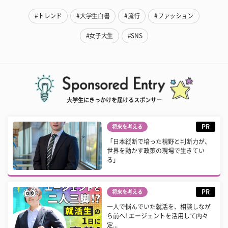
#トレンド
#大学生白書
#流行
#ファッション
#女子大生
#SNS
大学生にきっかけを届けるスポンサー
PR
将来を考える
「日本縦断で培った視野と判断力が、
世界を動かす政策の現場で生きてい
る」
PR
将来を考える
一人で悩んでいた就活を、相談しなが
ら前へ! エージェントを活用して内々
定...