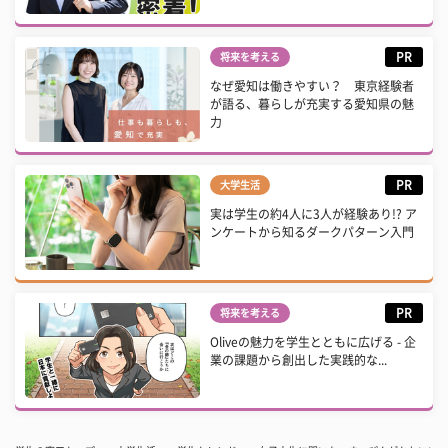
PR
将来を考える
なぜ愛知は働きやすい？ 東京経験者
が語る、暮らしが充実する愛知県の魅
力
PR
大学生活
実は学生の約4人に3人が経験あり!? ア
ンケートから知るダークパターン入門
PR
将来を考える
Oliveの魅力を学生とともに広げる - 企
業の課題から創出した実践的な...