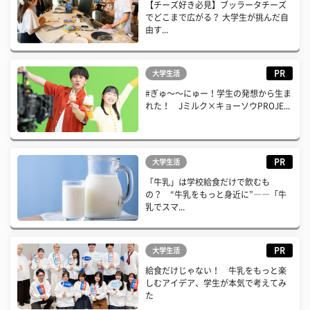
【チーズ好き必見】ブッラータチーズ
でどこまで広がる？ 大学生が挑んだ自
由す...
PR
大学生活
#ぎゅ〜〜にゅー！学生の発想から生ま
れた！ Jミルク×キョーソウPROJE...
PR
大学生活
「牛乳」は学校給食だけで飲むも
の？ “牛乳をもっと身近に”――「牛
乳でスマ...
PR
大学生活
給食だけじゃない！ 牛乳をもっと楽
しむアイデア、学生が本気で考えてみ
た