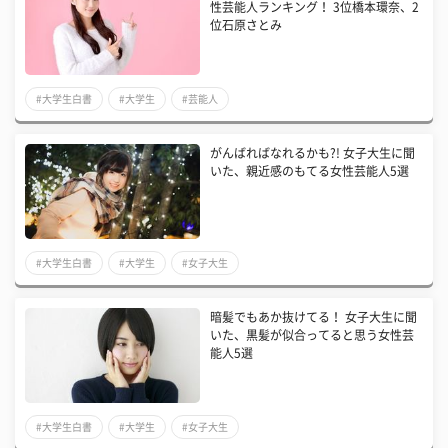
性芸能人ランキング！ 3位橋本環奈、2
位石原さとみ
#大学生白書
#大学生
#芸能人
がんばればなれるかも?! 女子大生に聞
いた、親近感のもてる女性芸能人5選
#大学生白書
#大学生
#女子大生
暗髪でもあか抜けてる！ 女子大生に聞
いた、黒髪が似合ってると思う女性芸
能人5選
#大学生白書
#大学生
#女子大生